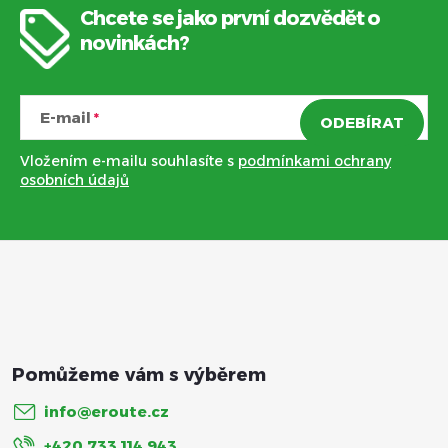
Chcete se jako první dozvědět o
i
Z
novinkách?
s
á
u
E-mail
ODEBÍRAT
p
Vložením e-mailu souhlasíte s
podmínkami ochrany
a
osobních údajů
t
í
info
@
eroute.cz
+420 733 114 943