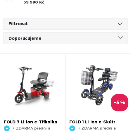
39 990 Kč
Filtrovat
Ř
Doporučujeme
a
Nejlevnější
V
Nejdražší
z
ý
Nejprodávanější
e
Abecedně
p
n
i
–5 %
í
s
FOLD 7 Li-ion e-Tříkolka
FOLD 1 Li-ion e-Skútr
p
+ ZDARMA přední a
+ ZDARMA přední a