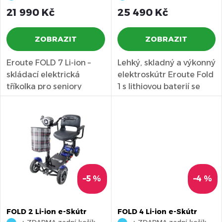
p
zadní košík
zadní koš
r
21 990 Kč
25 490 Kč
r
o
ZOBRAZIT
ZOBRAZIT
o
d
Eroute FOLD 7 Li-ion –
Lehký, skladný a výkonný
d
skládací elektrická
elektroskútr Eroute Fold
u
tříkolka pro seniory
1 s lithiovou baterií se
u
nabízí pohodlí a
vejde do kufru...
k
bezpečí,...
k
t
t
ů
ů
–5 %
–4 %
FOLD 2 Li-ion e-Skútr
FOLD 4 Li-ion e-Skútr