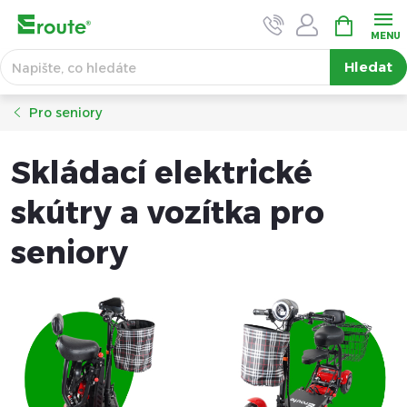
Přejít
NÁKUPNÍ
KOŠÍK
na
obsah
Hledat
Pro seniory
Skládací elektrické
skútry a vozítka pro
seniory