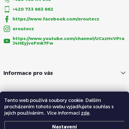
+420 733 663 662
https://www.facebook.com/eroutecz
eroutecz
https://www.youtube.com/channel/UCxzHcVPra
J4HEyjveFmk7Fw
Informace pro vás
Tento web používá soubory cookie. Dalším
procházením tohoto webu vyjadřujete souhlas s
jejich používáním.. Více informací
zde
.
Nastavení