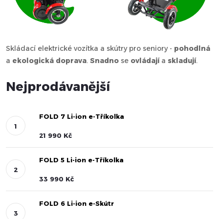
Skládací elektrické vozítka a skútry pro seniory -
pohodlná
a
ekologická doprava
.
Snadno
se
ovládají
a
skladují
.
Nejprodávanější
FOLD 7 Li-ion e-Tříkolka
21 990 Kč
FOLD 5 Li-ion e-Tříkolka
33 990 Kč
FOLD 6 Li-ion e-Skútr