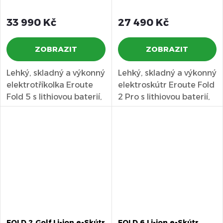
33 990 Kč
27 490 Kč
ZOBRAZIT
ZOBRAZIT
Lehký, skladný a výkonný
Lehký, skladný a výkonný
elektrotříkolka Eroute
elektroskútr Eroute Fold
Fold 5 s lithiovou baterií,
2 Pro s lithiovou baterií,
lepším poloměrem...
vylepšeným...
FOLD 2 Golf Li-ion e-Skútr
FOLD 6 Li-ion e-Skútr