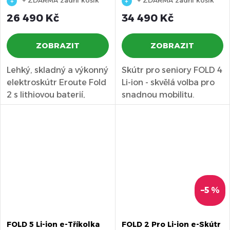
+ ZDARMA zadní košík
+ ZDARMA zadní košík
26 490 Kč
34 490 Kč
ZOBRAZIT
ZOBRAZIT
Lehký, skladný a výkonný
Skútr pro seniory FOLD 4
elektroskútr Eroute Fold
Li-ion - skvělá volba pro
2 s lithiovou baterií,
snadnou mobilitu.
vylepšeným sedadlem...
Kvalitní baterie a...
–5 %
FOLD 5 Li-ion e-Tříkolka
FOLD 2 Pro Li-ion e-Skútr