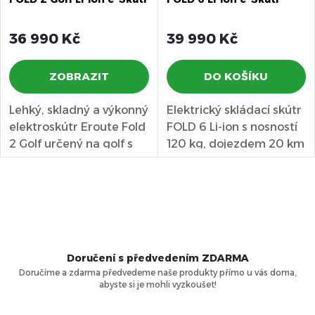
36 990 Kč
39 990 Kč
ZOBRAZIT
DO KOŠÍKU
Lehký, skladný a výkonný
Elektrický skládací skútr
elektroskútr Eroute Fold
FOLD 6 Li-ion s nosností
2 Golf určený na golf s
120 kg, dojezdem 20 km
lithiovou baterií...
a snadným...
O
v
l
Doručení s předvedením ZDARMA
Doručíme a zdarma předvedeme naše produkty přímo u vás doma,
á
abyste si je mohli vyzkoušet!
d