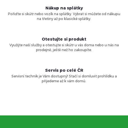
a
Nákup na splátky
Pořiďte si skútr nebo vozík na splátky. Vybrat si můžete od nákupu
c
na třetiny až po klasické splátky.
í
Otestujte si produkt
p
Využijte naší služby a otestujte si skútr u vás doma nebo u nás na
prodejně, ještě než ho zakoupíte.
r
v
Servis po celé ČR
k
Servisní technik je Vám dostupný! Stačí si domluvit prohlídku a
přijedeme až k vám domů.
y
v
ý
p