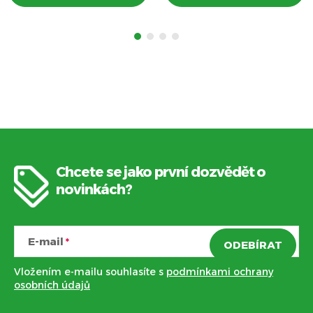
Chcete se jako první dozvědět o
Z
novinkách?
á
E-mail
ODEBÍRAT
p
Vložením e-mailu souhlasíte s
podmínkami ochrany
a
osobních údajů