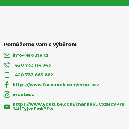
t
í
info
@
eroute.cz
+420 733 114 943
+420 733 663 662
https://www.facebook.com/eroutecz
eroutecz
https://www.youtube.com/channel/UCxzHcVPra
J4HEyjveFmk7Fw