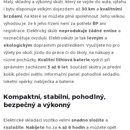
Malý, skladný a výkonný skútr, který se vejde do auta, výtahu
i bytu disponuje velkým dojezdem až
30 km
a
kvalitními
brzdami
, na které se můžete plně spolehnout. Jeho velkou
výhodou je, že k jeho řízení není za potřebí
ŘP
ani
registrace. Elektrický skútr
neprodukuje žádné emise
a
neznečišťuje ovzduší. Elektroskútr je tak
levným
a
ekologickým
dopravním prostředkem. Využijete ho pro
výlety po okolí, jízdu do práce či do školy, na nákupy a
různé pochůzky.
Kvalitní lithiová baterie
vydrží při
správném zacházení
5 až 6 let
. Součástí skútru je přední
košík, přední světlo, informační panel, pohodlné sedadlo,
loketní opěrky, nabíječka a baterie.
Kompaktní, stabilní, pohodlný,
bezpečný a výkonný
Elektrické skládací vozítko velmi
snadno složíte
a
rozložíte
.
Nabijete
ho za
4 až 6 hodin
a můžete opět