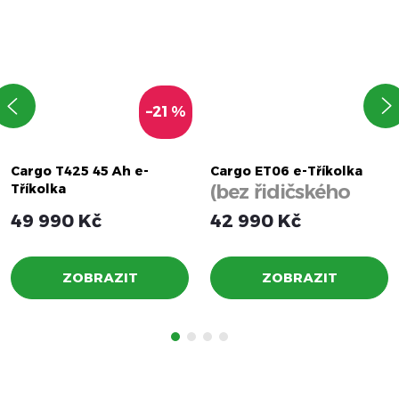
–21 %
Cargo T425 45 Ah e-
Cargo ET06 e-Tříkolka
(bez řidičského
Tříkolka
průkazu)
49 990 Kč
42 990 Kč
ZOBRAZIT
ZOBRAZIT