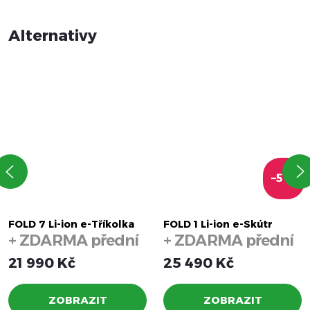
–5 %
FOLD 7 Li-ion e-Tříkolka
FOLD 1 Li-ion e-Skútr
+ ZDARMA přední
+ ZDARMA přední
a zadní košík
a zadní koš
21 990 Kč
25 490 Kč
ZOBRAZIT
ZOBRAZIT