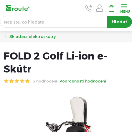
Přejít
NÁKUPNÍ
KOŠÍK
na
obsah
Hledat
Skládací elektroskútry
FOLD 2 Golf Li-ion e-
Skútr
6 hodnocení
Podrobnosti hodnocení