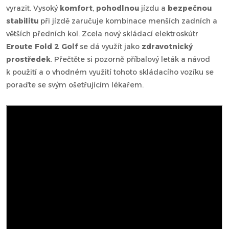
vyrazit. Vysoký
komfort
,
pohodlnou
jízdu a
bezpečnou
stabilitu
při jízdě zaručuje kombinace menších zadních a
větších předních kol. Zcela nový skládací elektroskútr
Eroute Fold 2 Golf
se dá využít jako
zdravotnický
prostředek
. Přečtěte si pozorně příbalový leták a návod
k použití a o vhodném využití tohoto skládacího vozíku se
poraďte se svým ošetřujícím lékařem.