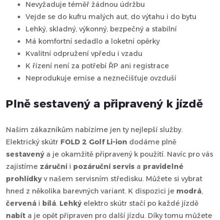
Nevyžaduje téměř žádnou údržbu
Vejde se do kufru malých aut, do výtahu i do bytu
Lehký, skladný, výkonný, bezpečný a stabilní
Má komfortní sedadlo a loketní opěrky
Kvalitní odpružení vpředu i vzadu
K řízení není za potřebí ŘP ani registrace
Neprodukuje emise a neznečišťuje ovzduší
Plně sestavený a připravený k jízdě
Našim zákazníkům nabízíme jen ty nejlepší služby.
Elektrický skútr
FOLD 2 Golf Li-ion
dodáme plně
sestavený
a je okamžitě připravený k použití. Navíc pro vás
zajistíme
záruční
i
pozáruční servis
a
pravidelné
prohlídky
v našem servisním středisku. Můžete si vybrat
hned z několika barevných variant. K dispozici je
modrá
,
červená
i
bílá
.
Lehký
elektro skútr stačí po každé jízdě
nabít
a je opět připraven pro další jízdu. Díky tomu můžete