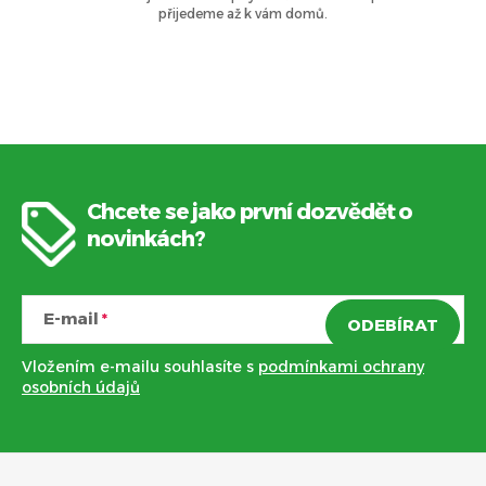
k
přijedeme až k vám domů.
y
v
ý
p
Chcete se jako první dozvědět o
i
Z
novinkách?
s
á
u
E-mail
ODEBÍRAT
p
Vložením e-mailu souhlasíte s
podmínkami ochrany
a
osobních údajů
t