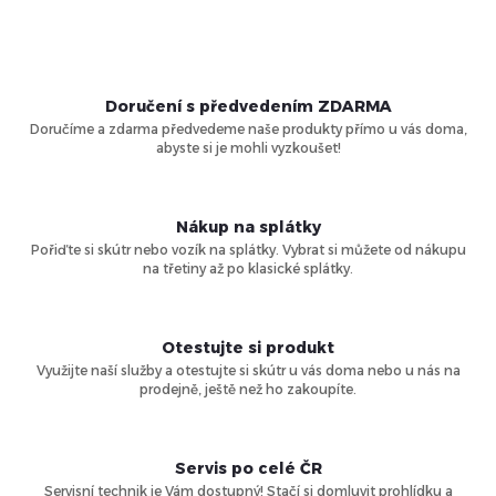
O
k
t
v
t
ů
l
Doručení s předvedením ZDARMA
ů
Doručíme a zdarma předvedeme naše produkty přímo u vás doma,
á
abyste si je mohli vyzkoušet!
d
a
Nákup na splátky
Pořiďte si skútr nebo vozík na splátky. Vybrat si můžete od nákupu
c
na třetiny až po klasické splátky.
í
Otestujte si produkt
p
Využijte naší služby a otestujte si skútr u vás doma nebo u nás na
prodejně, ještě než ho zakoupíte.
r
v
Servis po celé ČR
Servisní technik je Vám dostupný! Stačí si domluvit prohlídku a