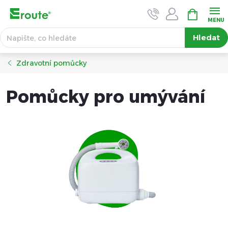
Přejít
NÁKUPNÍ
KOŠÍK
na
obsah
Hledat
Zdravotní pomůcky
Pomůcky pro umývání