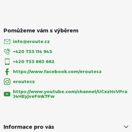
í
info
@
eroute.cz
+420 733 114 943
+420 733 663 662
https://www.facebook.com/eroutecz
eroutecz
https://www.youtube.com/channel/UCxzHcVPra
J4HEyjveFmk7Fw
Informace pro vás