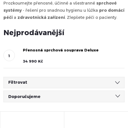
Prozkoumejte přenosné, účinné a všestranné
sprchové
systémy
- řešení pro snadnou hygienu u lůžka
pro domácí
péči
a
zdravotnická zařízení
. Zlepšete péči o pacienty.
Nejprodávanější
Přenosná sprchová souprava Deluxe
34 990 Kč
Filtrovat
Ř
Doporučujeme
a
Nejlevnější
V
Nejdražší
z