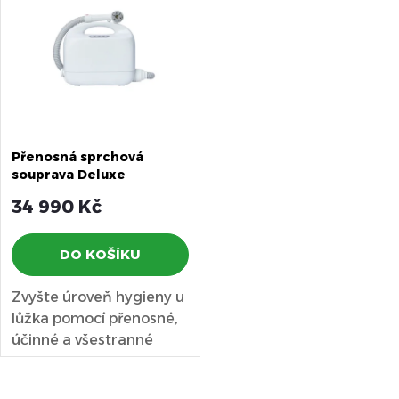
ý
Nejprodávanější
e
Abecedně
p
n
i
í
s
Přenosná sprchová
p
souprava Deluxe
p
r
34 990 Kč
r
o
DO KOŠÍKU
o
d
Zvyšte úroveň hygieny u
d
lůžka pomocí přenosné,
u
účinné a všestranné
u
sprchy. Ideální pro...
k