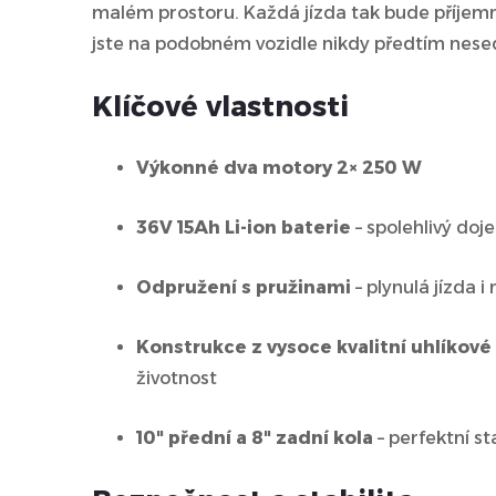
malém prostoru. Každá jízda tak bude příjem
jste na podobném vozidle nikdy předtím nesed
Klíčové vlastnosti
Výkonné dva motory 2× 250 W
36V 15Ah Li-ion baterie
– spolehlivý doj
Odpružení s pružinami
– plynulá jízda 
Konstrukce z vysoce kvalitní uhlíkové 
životnost
10" přední a 8" zadní kola
– perfektní st