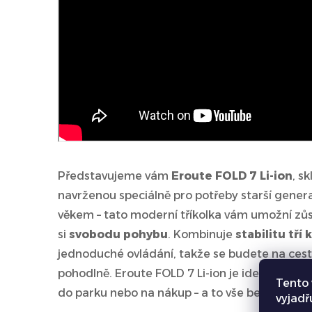
Představujeme vám
Eroute FOLD 7 Li-ion
, s
navrženou speciálně pro potřeby starší gene
věkem – tato moderní tříkolka vám umožní zů
si
svobodu pohybu
. Kombinuje
stabilitu tří 
jednoduché ovládání, takže se budete na cestác
pohodlně. Eroute FOLD 7 Li-ion je ideální spol
Tento 
do parku nebo na nákup – a to vše bez námah
vyjadř