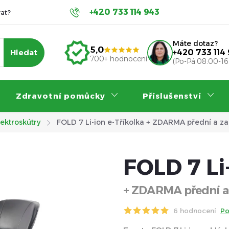
+420 733 114 943
at?
Servis a záruka
Příspěvky na invalidní vozík
Nákup
Máte dotaz?
5,0
Hledat
+420 733 114
700+ hodnocení
(Po-Pá 08:00-16
Zdravotní pomůcky
Příslušenství
lektroskútry
FOLD 7 Li-ion e-Tříkolka
+ ZDARMA přední a za
FOLD 7 Li
+ ZDARMA přední a 
6 hodnocení
Po