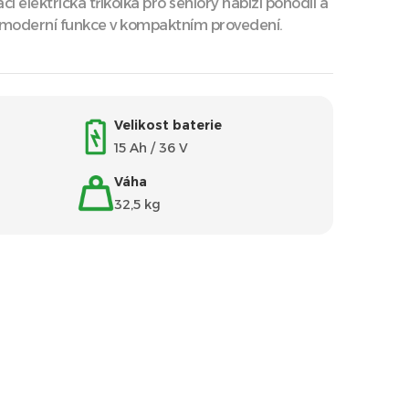
cí elektrická tříkolka pro seniory nabízí pohodlí a
 moderní funkce v kompaktním provedení.
Velikost baterie
15 Ah / 36 V
Váha
32,5 kg