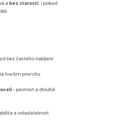
ná a
bez starostí
, i pokud
ěli.
ezd bez častého nabíjení
i na horším povrchu
oceli
– pevnost a dlouhá
abilita a ovladatelnost