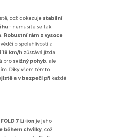
stě, což dokazuje
stabilní
váhu
– nemusíte se tak
a.
Robustní rám z vysoce
svědčí o spolehlivosti a
i 18 km/h
zůstává jízda
ná pro
svižný pohyb
, ale
ním. Díky všem těmto
jistě a v bezpečí
při každé
FOLD 7 Li-ion
je jeho
te během chvilky
, což