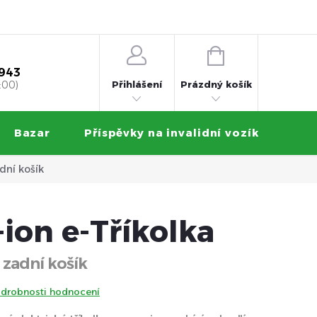
 na splátky
Obchodní podmínky
Ochrana osobních údajů
NÁKUPNÍ
KOŠÍK
 943
Přihlášení
:00)
Prázdný košík
Bazar
Příspěvky na invalidní vozík
Zku
dní košík
-ion e-Tříkolka
zadní košík
drobnosti hodnocení