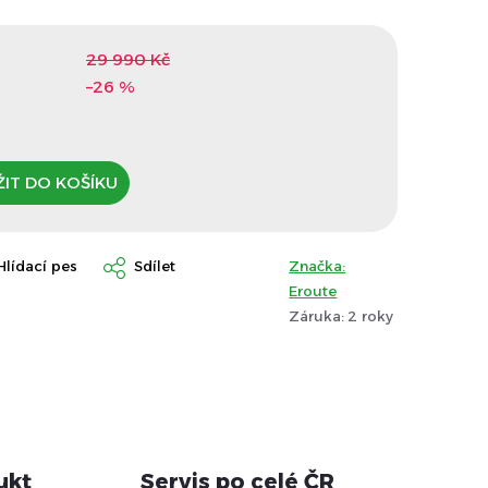
29 990 Kč
–26 %
IT DO KOŠÍKU
Hlídací pes
Sdílet
Značka:
Eroute
Záruka
:
2 roky
ukt
Servis po celé ČR