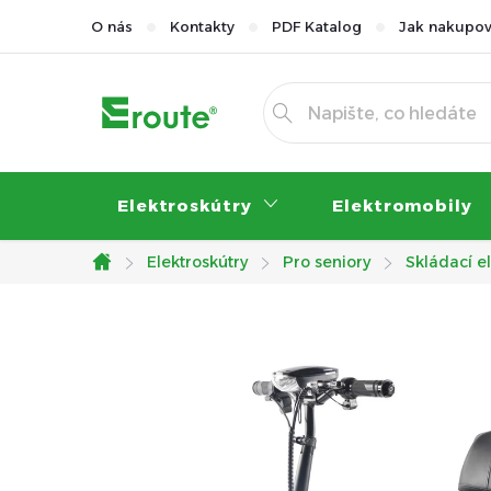
Přejít
O nás
Kontakty
PDF Katalog
Jak nakupov
na
obsah
Elektroskútry
Elektromobily
Elektroskútry
Pro seniory
Skládací e
Domů