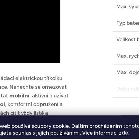
Max. výk
Typ bate
Velikost 
Max. rych
Max. doj
kládací elektrickou tříkolku
race. Nenechte se omezovat
Doba nab
stat
mobilní
, aktivní a užívat
kol
, komfortní odpružení a
h cítit vždy jistě a
ečník pro vyjížďky po městě,
web používá soubory cookie. Dalším procházením tohot
Produkt
y a s úsměvem.
ujete souhlas s jejich používáním.. Více informací
zde
.