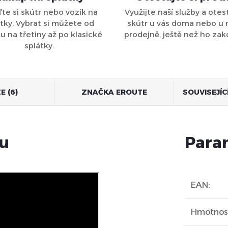
ďte si skútr nebo vozík na
Využijte naší služby a otest
tky. Vybrat si můžete od
skútr u vás doma nebo u 
 na třetiny až po klasické
prodejně, ještě než ho zak
splátky.
E (6)
ZNAČKA
EROUTE
SOUVISEJÍ
tu
Para
EAN
:
Hmotnost