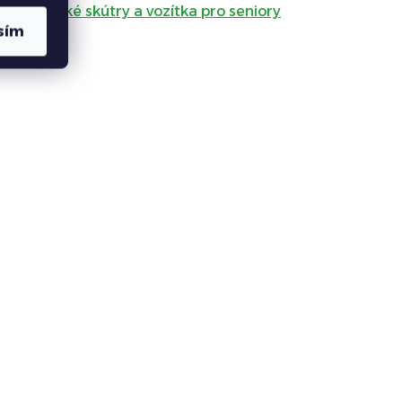
í elektrické skútry a vozítka pro seniory
sím