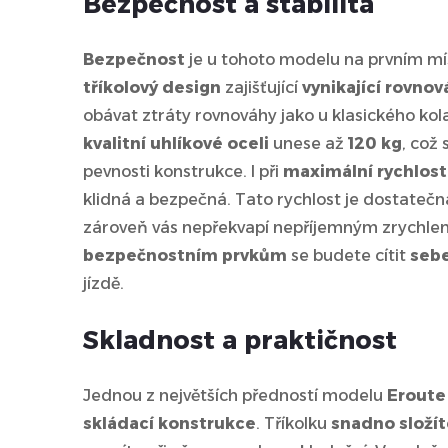
Bezpečnost a stabilita
Bezpečnost
je u tohoto modelu na prvním mí
tříkolový design
zajišťující
vynikající rovno
obávat ztráty rovnováhy jako u klasického kol
kvalitní uhlíkové oceli
unese až
120 kg
, což 
pevnosti konstrukce. I při
maximální rychlost
klidná a bezpečná. Tato rychlost je dostateč
zároveň vás nepřekvapí nepříjemným zrychle
bezpečnostním prvkům
se budete cítit
sebe
jízdě.
Skladnost a praktičnost
Jednou z největších předností modelu
Eroute 
skládací konstrukce
. Tříkolku
snadno složí