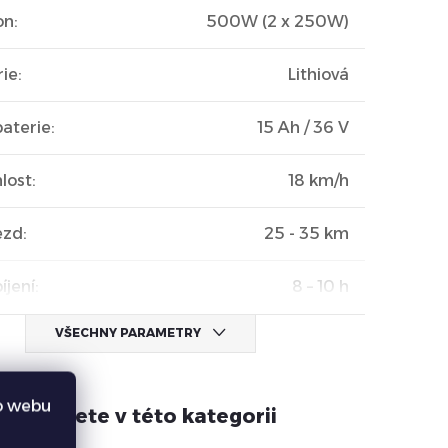
on
:
500W (2 x 250W)
rie
:
Lithiová
baterie
:
15 Ah / 36 V
lost
:
18 km/h
ezd
:
25 - 35 km
íjení
:
8 – 10 h
VŠECHNY PARAMETRY
o webu
 naleznete v této kategorii