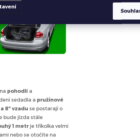
Skládac
tavení
Souhla
 na
pohodlí
a
dení sedadla a
pružinové
 a 8" vzadu
se postarají o
e bude jízda stále
ouhý 1 metr
je tříkolka velmi
kami nebo se otočíte na