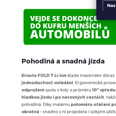
Nas
Pohodlná a snadná jízda
Eroute FOLD 7 Li-ion
klade maximální důraz
jednoduchost ovládání
. Ergonomické prove
odpružení
spolu s koly o průměru
10" vpředu
hladkou jízdu i po nerovných cestách
, takž
pohodlná. Díky malému
poloměru otáčení p
obratná
– snadno s ní projedete i úzkými ulič