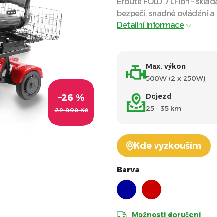
Eroute FOLD 7 Li-ion – skláda
bezpečí, snadné ovládání a
Detailní informace
Max. výkon
500W (2 x 250W)
Dojezd
–26 %
25 - 35 km
29 990 Kč
Kde vyzkouším
Barva
Možnosti doručení