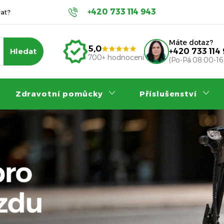
+420 733 114 943
at?
Servis a záruka
Příspěvky na invalidní vozík
Nákup
Máte dotaz?
5,0
Hledat
+420 733 114
700+ hodnocení
(Po-Pá 08:00-16
Zdravotní pomůcky
Příslušenství