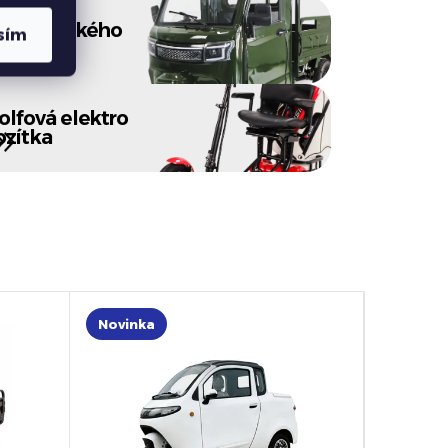
ez řidičského
sím
růkazu
olfová elektro
ozítka
Novinka
Novink