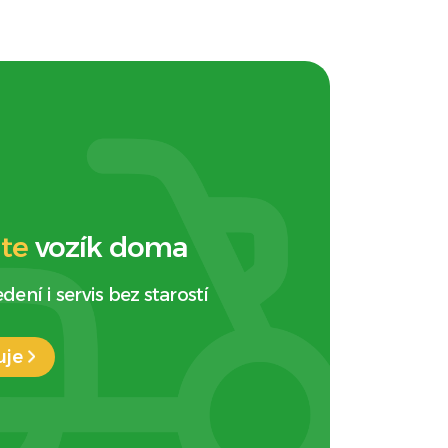
te
vozík doma
ení i servis bez starostí
uje