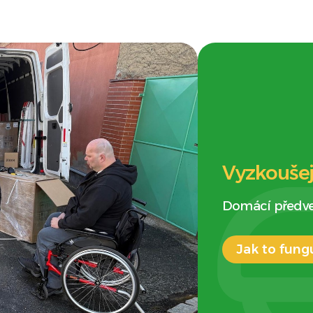
Vyzkoušej
Domácí předved
Jak to fung