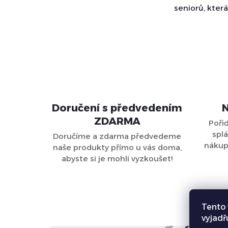
kompenzačních pomůcek.
seniorů, která
Abychom vám mohli nabídnout
týden! Náš tý
ještě lepší a rychlejší služby,...
samozřejmě n
přiveze s sebo
Doručení s předvedením
N
ZDARMA
Poři
splá
Doručíme a zdarma předvedeme
nákupu
naše produkty přímo u vás doma,
abyste si je mohli vyzkoušet!
Tento 
vyjadř