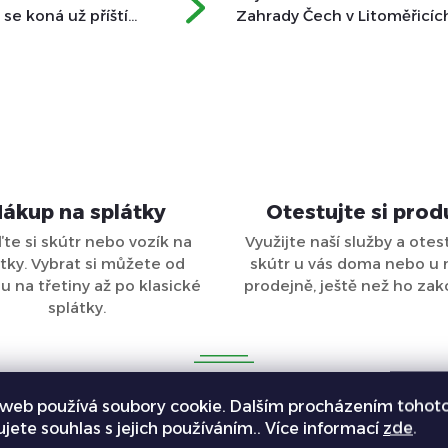
 se koná už příští
Zahrady Čech v Litoměřicíc
m Eroute u toho
nakoupit sazeničky, nové ná
ebude chybět a
načerpat jarní inspiraci. Let
u to nejlepší...
pro vás ale máme...
ákup na splátky
Otestujte si prod
ďte si skútr nebo vozík na
Využijte naší služby a otest
tky. Vybrat si můžete od
skútr u vás doma nebo u 
 na třetiny až po klasické
prodejně, ještě než ho zak
splátky.
Oblíbené kategorie
web používá soubory cookie. Dalším procházením tohot
ujete souhlas s jejich používáním.. Více informací
zde
.