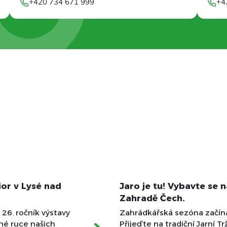
+420 734 671 999
+4
ior v Lysé nad
Jaro je tu! Vybavte se 
Zahradě Čech.
26. ročník výstavy
Zahrádkářská sezóna začín
vné ruce našich
Přijeďte na tradiční Jarní Tr