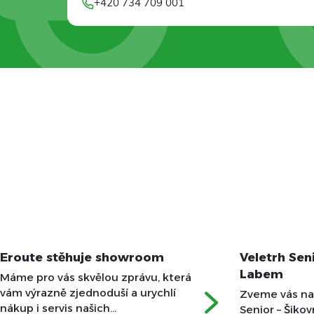
+420 734 709 001
Eroute stěhuje showroom
Veletrh Sen
Labem
Máme pro vás skvělou zprávu, která
vám výrazně zjednoduší a urychlí
Zveme vás na 
nákup i servis našich
Senior – Šiko