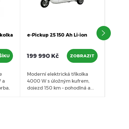
íkolka
e-Pickup 25 150 Ah Li-ion
Cargo 
199 990 Kč
47 99
ŠÍKU
ZOBRAZIT
e
Moderní elektrická tříkolka
Výkonná
 a
4000 W s úložným kufrem,
Eroute
orba,
dojezd 150 km – pohodlná a...
1000W,
praktick