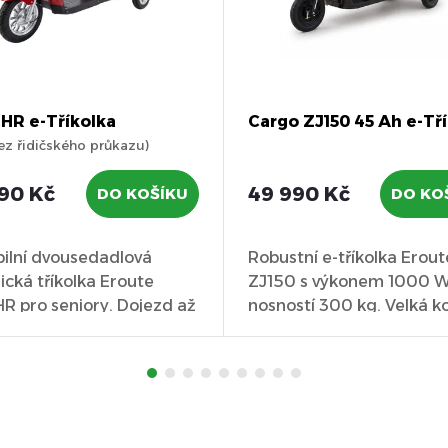
HR e-Tříkolka
Cargo ZJ150 45 Ah e-Tř
ez řidičského průkazu)
90 Kč
49 990 Kč
DO KOŠÍKU
DO KO
bilní dvousedadlová
Robustní e-tříkolka Erout
rická tříkolka Eroute
ZJ150 s výkonem 1000 W
R pro seniory. Dojezd až
nosností 300 kg. Velká k
...
dojezd až...