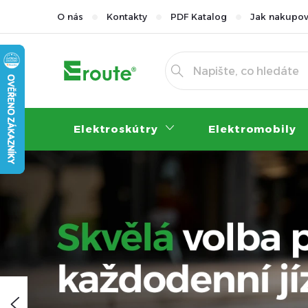
Přejít
O nás
Kontakty
PDF Katalog
Jak nakupov
na
obsah
Elektroskútry
Elektromobily
Předchozí