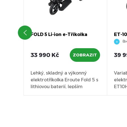
rický
FOLD 5 Li-ion e-Tříkolka
ET-10
(b
33 990 Kč
39 9
OŠÍKU
ZOBRAZIT
ro
Lehký, skladný a výkonný
Varia
 zadní
elektrotříkolka Eroute Fold 5 s
elekt
i
lithiovou baterií, lepším
ET10H
poloměrem...
50 km,