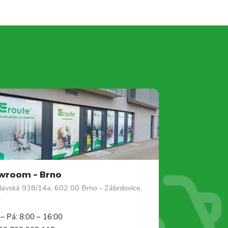
wroom – Brno
slavská 938/14a, 602 00 Brno - Zábrdovice,
o
– Pá: 8:00 – 16:00