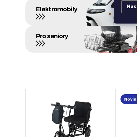
Nas
Elektromobily
Pro seniory
Novin
–13 %