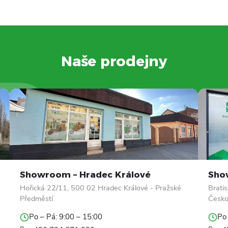
Naše prodejny
Showroom – Hradec Králové
Sho
Hořická 22/11, 500 02 Hradec Králové - Pražské
Brati
Předměstí
Česk
Po – Pá: 9:00 – 15:00
Po 