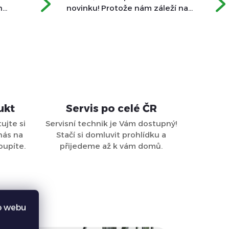
h
novinku! Protože nám záleží na
řadí a
tom, aby pro vás byla návštěva
os tu
našeho skladu co nejpohodlnější,
rozhodli jsme se...
ukt
Servis po celé ČR
ujte si
Servisní technik je Vám dostupný!
nás na
Stačí si domluvit prohlídku a
oupíte.
přijedeme až k vám domů.
o webu