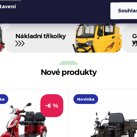
tavení
Invalidní vozíky
B
Souhla
p
Nákladní tříkolky
G
v
Nové produkty
ka
Novinka
–6 %