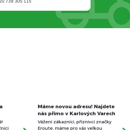
20 739 305 115
na
Máme novou adresu! Najdete
nás přímo v Karlových Varech
á!
Vážení zákazníci, příznivci značky
žnici
Eroute, máme pro vás velkou