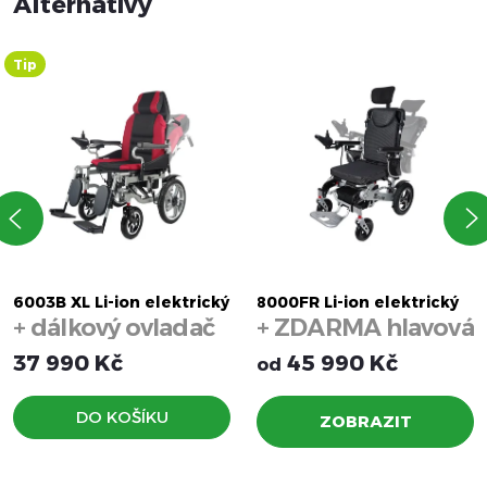
Tip
6003B XL Li-ion elektrický
8000FR Li-ion elektrický
+ dálkový ovladač
+ ZDARMA hlavová
invalidní vozík 52 cm
invalidní vozík
(automatické polohování)
(automatické skládání a
opěrka
37 990 Kč
45 990 Kč
od
polohování)
DO KOŠÍKU
ZOBRAZIT