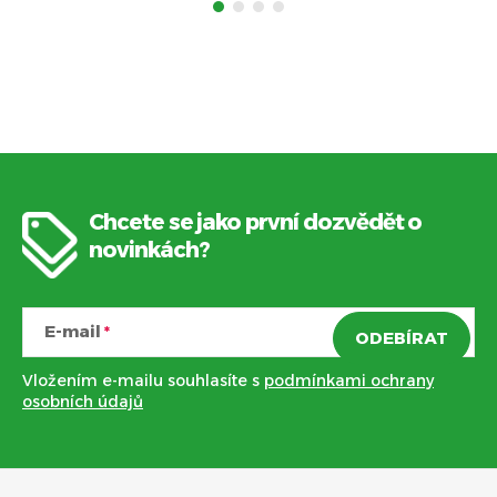
Chcete se jako první dozvědět o
Z
novinkách?
á
E-mail
ODEBÍRAT
p
Vložením e-mailu souhlasíte s
podmínkami ochrany
a
osobních údajů
t