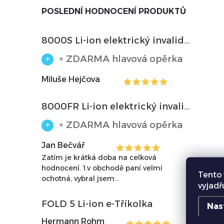
POSLEDNÍ HODNOCENÍ PRODUKTŮ
8000S Li-ion elektrický invalidní vozík
+ ZDARMA hlavová opěrka
Miluše Hejčova
8000FR Li-ion elektrický invalidní vozík (automatické skládání a polohování)
i
+ ZDARMA hlavová opěrka
Jan Bečvář
Zatím je krátká doba na celková
hodnocení. 1.v obchodě paní velmi
Tento 
ochotná, vybral jsem...
vyjadř
FOLD 5 Li-ion e-Tříkolka
Nas
Hermann Rohm