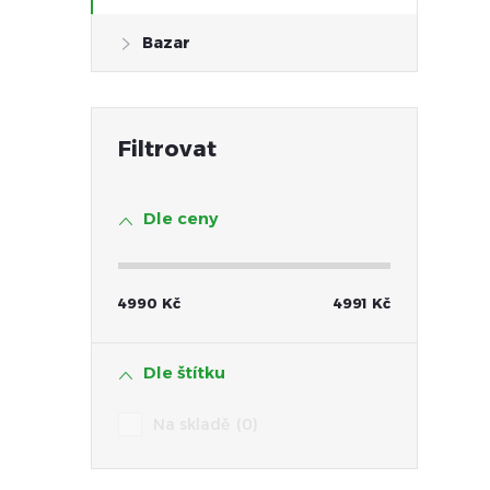
Bazar
l
Dle ceny
4990
Kč
4991
Kč
í
Dle štítku
Na skladě
0