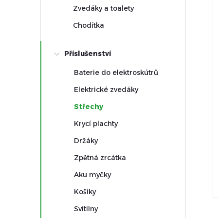
e
Zvedáky a toalety
Chodítka
l
i
Příslušenství
Baterie do elektroskútrů
Elektrické zvedáky
Střechy
Krycí plachty
Držáky
Zpětná zrcátka
Aku myčky
Košíky
Svítilny