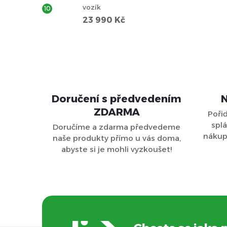
vozík
23 990 Kč
Doručení s předvedením
N
ZDARMA
Poři
splá
Doručíme a zdarma předvedeme
nákupu
naše produkty přímo u vás doma,
abyste si je mohli vyzkoušet!