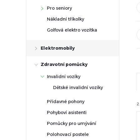
t
Pro seniory
r
Nákladní tříkolky
Golfová elektro vozítka
a
Elektromobily
n
Zdravotní pomůcky
n
Invalidní vozíky
í
Dětské invalidní vozíky
p
Přídavné pohony
2
a
Pohyboví asistenti
Pomůcky pro umývání
n
Polohovací postele