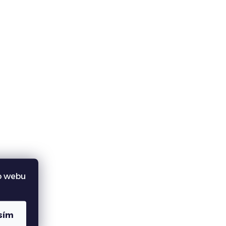
o webu
sím