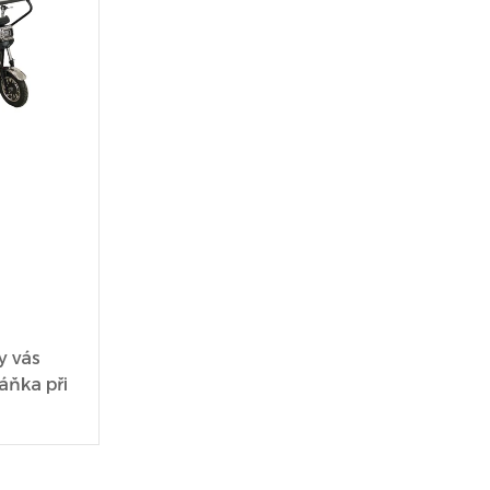
y vás
áňka při