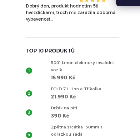
Dobrý den, produkt hodnotím 5ti
hvězdičkami, troch mě zarazila odborná
vybavenost...
TOP 10 PRODUKTŮ
5001 Li-ion elektrický invalidní
vozík
15 990 Kč
FOLD 7 Li-ion e-Tříkolka
21 990 Kč
Držák na pití
390 Kč
Zpětná zrcátka 150mm s
odrazkou sada