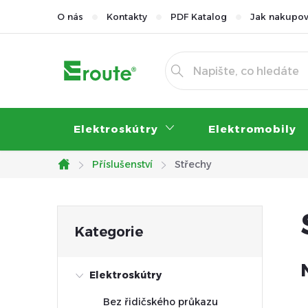
Přejít
O nás
Kontakty
PDF Katalog
Jak nakupov
na
obsah
Elektroskútry
Elektromobily
Příslušenství
Střechy
Domů
P
Přeskočit
Kategorie
kategorie
o
Elektroskútry
s
Bez řidičského průkazu