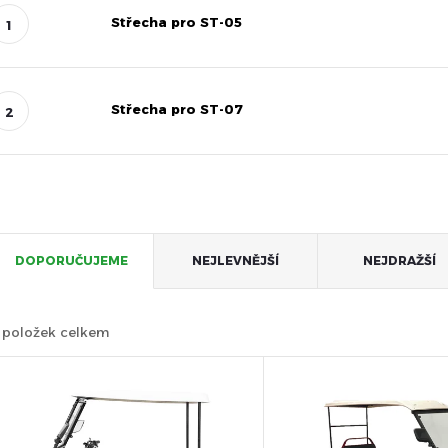
Střecha pro ST-05
Střecha pro ST-07
Ř
DOPORUČUJEME
NEJLEVNĚJŠÍ
NEJDRAŽŠÍ
a
položek celkem
z
V
e
ý