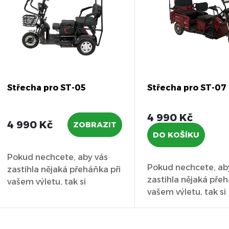
n
p
í
p
s
r
p
Střecha pro ST-05
Střecha pro ST-07
o
r
4 990 Kč
4 990 Kč
ZOBRAZIT
d
DO KOŠÍKU
o
u
Pokud nechcete, aby vás
d
Pokud nechcete, ab
zastihla nějaká přeháňka při
k
zastihla nějaká přeh
vašem výletu, tak si
u
vašem výletu, tak si
přihoďte do...
t
přihoďte do...
k