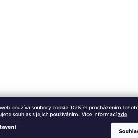
k
y
v
ý
p
s
u
web používá soubory cookie. Dalším procházením tohot
ujete souhlas s jejich používáním.. Více informací
zde
.
tavení
Souhla