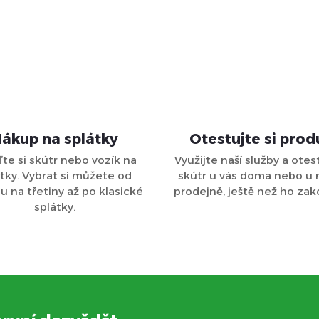
ákup na splátky
Otestujte si prod
ďte si skútr nebo vozík na
Využijte naší služby a otest
tky. Vybrat si můžete od
skútr u vás doma nebo u 
 na třetiny až po klasické
prodejně, ještě než ho zak
splátky.