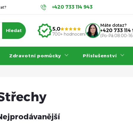
+420 733 114 943
at?
Servis a záruka
Příspěvky na invalidní vozík
Nákup
Máte dotaz?
5,0
Hledat
+420 733 114
700+ hodnocení
(Po-Pá 08:00-16
Zdravotní pomůcky
Příslušenství
Střechy
Nejprodávanější