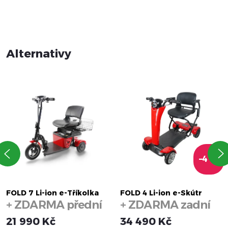
–4 %
FOLD 7 Li-ion e-Tříkolka
FOLD 4 Li-ion e-Skútr
+ ZDARMA přední
+ ZDARMA zadní
a zadní košík
košík
21 990 Kč
34 490 Kč