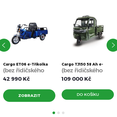
Cargo ET06 e-Tříkolka
Cargo TJ150 58 Ah e-
(bez řidičského
(bez řidičského
Tříkolka
průkazu)
průkazu)
42 990 Kč
109 000 Kč
DO KOŠÍKU
ZOBRAZIT