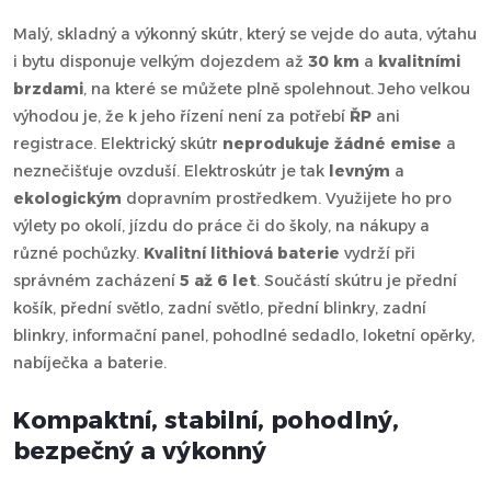
Malý, skladný a výkonný skútr, který se vejde do auta, výtahu
i bytu disponuje velkým dojezdem až
30 km
a
kvalitními
brzdami
, na které se můžete plně spolehnout. Jeho velkou
výhodou je, že k jeho řízení není za potřebí
ŘP
ani
registrace. Elektrický skútr
neprodukuje žádné emise
a
neznečišťuje ovzduší. Elektroskútr je tak
levným
a
ekologickým
dopravním prostředkem. Využijete ho pro
výlety po okolí, jízdu do práce či do školy, na nákupy a
různé pochůzky.
Kvalitní lithiová baterie
vydrží při
správném zacházení
5 až 6 let
. Součástí skútru je přední
košík, přední světlo, zadní světlo, přední blinkry, zadní
blinkry, informační panel, pohodlné sedadlo, loketní opěrky,
nabíječka a baterie.
Kompaktní, stabilní, pohodlný,
bezpečný a výkonný