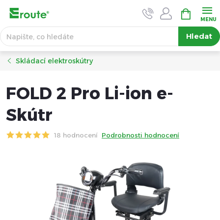
Přejít
NÁKUPNÍ
KOŠÍK
na
obsah
Hledat
Skládací elektroskútry
FOLD 2 Pro Li-ion e-
Skútr
18 hodnocení
Podrobnosti hodnocení