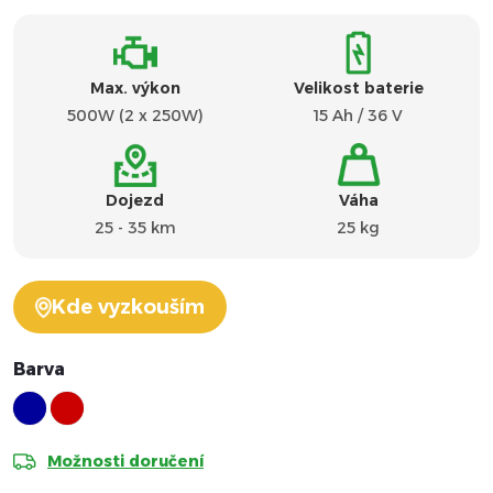
Max. výkon
Velikost baterie
500W (2 x 250W)
15 Ah / 36 V
Dojezd
Váha
25 - 35 km
25 kg
Kde vyzkouším
Barva
Možnosti doručení