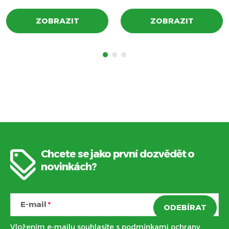
ZOBRAZIT
ZOBRAZIT
Chcete se jako první dozvědět o
Z
novinkách?
á
E-mail
ODEBÍRAT
p
Vložením e-mailu souhlasíte s
podmínkami ochrany