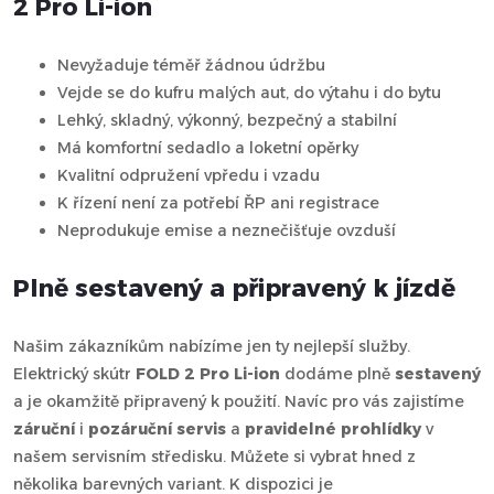
2 Pro Li-ion
Nevyžaduje téměř žádnou údržbu
Vejde se do kufru malých aut, do výtahu i do bytu
Lehký, skladný, výkonný, bezpečný a stabilní
Má komfortní sedadlo a loketní opěrky
Kvalitní odpružení vpředu i vzadu
K řízení není za potřebí ŘP ani registrace
Neprodukuje emise a neznečišťuje ovzduší
Plně sestavený a připravený k jízdě
Našim zákazníkům nabízíme jen ty nejlepší služby.
Elektrický skútr
FOLD 2 Pro Li-ion
dodáme plně
sestavený
a je okamžitě připravený k použití. Navíc pro vás zajistíme
záruční
i
pozáruční servis
a
pravidelné prohlídky
v
našem servisním středisku. Můžete si vybrat hned z
několika barevných variant. K dispozici je