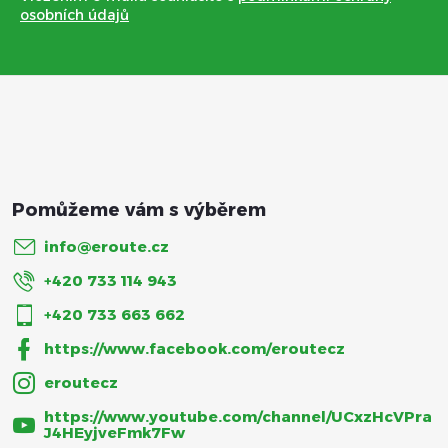
a
osobních údajů
t
í
info
@
eroute.cz
+420 733 114 943
+420 733 663 662
https://www.facebook.com/eroutecz
eroutecz
https://www.youtube.com/channel/UCxzHcVPra
J4HEyjveFmk7Fw