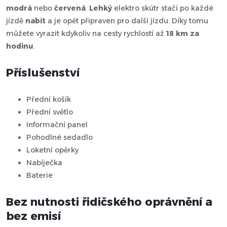
modrá
nebo
červená
.
Lehký
elektro skútr stačí po každé
jízdě
nabít
a je opět připraven pro další jízdu. Díky tomu
můžete vyrazit kdykoliv na cesty rychlostí až
18 km za
hodinu
.
Příslušenství
Přední košík
Přední světlo
Informační panel
Pohodlné sedadlo
Loketní opěrky
Nabíječka
Baterie
Bez nutnosti řidičského oprávnění a
bez emisí