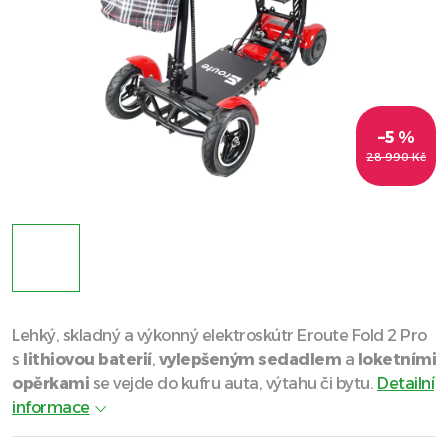
–5 %
28 990 Kč
Lehký, skladný a výkonný elektroskútr Eroute Fold 2 Pro
s
lithiovou baterií
,
vylepšeným sedadlem
a
loketními
opěrkami
se vejde do kufru auta, výtahu či bytu.
Detailní
informace