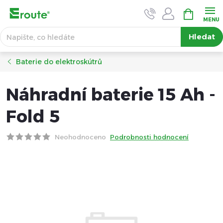
Přejít
NÁKUPNÍ
KOŠÍK
na
obsah
Hledat
Baterie do elektroskútrů
Náhradní baterie 15 Ah -
Fold 5
Neohodnoceno
Podrobnosti hodnocení