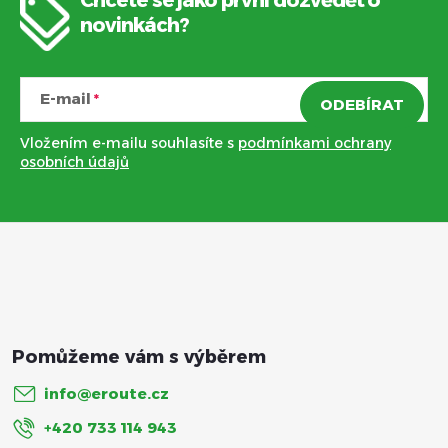
Z
novinkách?
á
E-mail
ODEBÍRAT
p
Vložením e-mailu souhlasíte s
podmínkami ochrany
a
osobních údajů
t
í
info
@
eroute.cz
+420 733 114 943