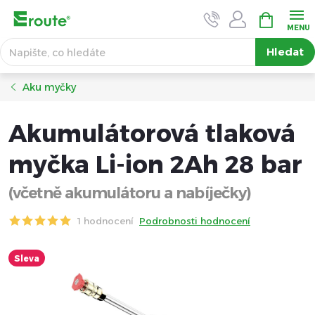
Přejít
NÁKUPNÍ
KOŠÍK
na
obsah
Hledat
Aku myčky
Akumulátorová tlaková
myčka Li-ion 2Ah 28 bar
(včetně akumulátoru a nabíječky)
1 hodnocení
Podrobnosti hodnocení
Sleva