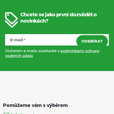
Chcete se jako první dozvědět o
Z
novinkách?
á
E-mail
ODEBÍRAT
p
Vložením e-mailu souhlasíte s
podmínkami ochrany
a
osobních údajů
t
í