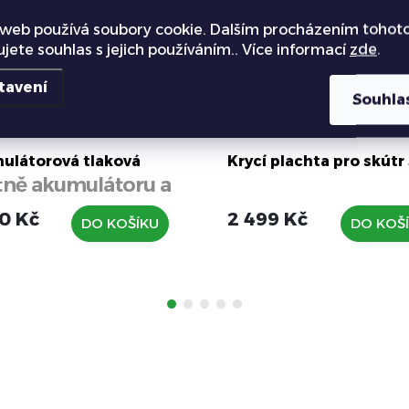
web používá soubory cookie. Dalším procházením tohot
ujete souhlas s jejich používáním.. Více informací
zde
.
tavení
Souhla
ulátorová tlaková
Krycí plachta pro skútr
tně akumulátoru a
 Li-ion 2Ah 28 bar
ječky)
0 Kč
2 499 Kč
DO KOŠÍKU
DO KOŠ