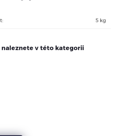
t
:
5 kg
 naleznete v této kategorii