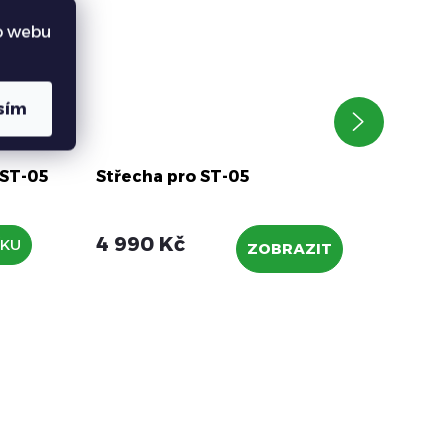
o webu
sím
 ST-05
Střecha pro ST-05
Cesto
1 990
4 990 Kč
ÍKU
ZOBRAZIT