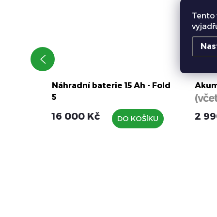
Tento 
vyjadř
Nas
Náhradní baterie 15 Ah - Fold
Akum
(vče
5
myčka
nabí
16 000 Kč
2 99
ŠÍKU
DO KOŠÍKU