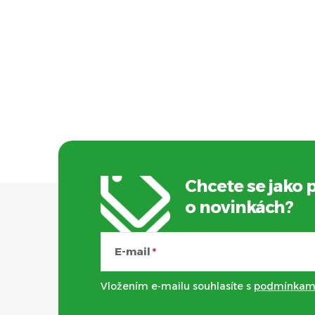
Chcete se jako 
Z
o novinkách?
á
E-mail
p
Vložením e-mailu souhlasíte s
podmínkami
a