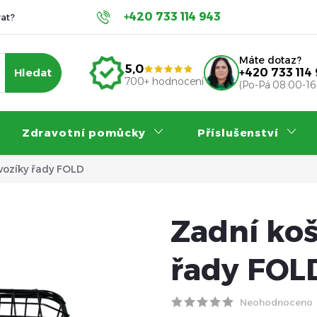
+420 733 114 943
at?
Servis a záruka
Příspěvky na invalidní vozík
Nákup
Máte dotaz?
5,0
Hledat
+420 733 114
700+ hodnocení
(Po-Pá 08:00-16
Zdravotní pomůcky
Příslušenství
 vozíky řady FOLD
Zadní koš
řady FOL
Neohodnoceno