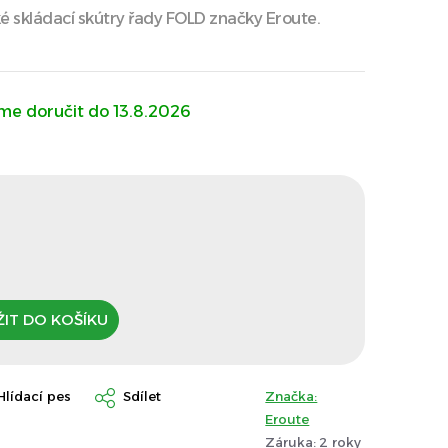
ké skládací skútry řady FOLD značky Eroute.
13.8.2026
Měrná
cena:
IT DO KOŠÍKU
Hlídací pes
Sdílet
Značka:
Eroute
Záruka
:
2 roky