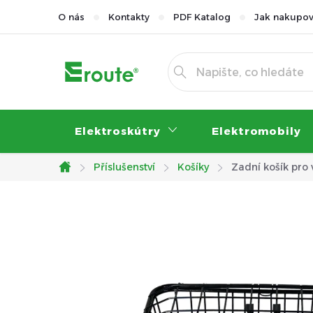
Přejít
O nás
Kontakty
PDF Katalog
Jak nakupov
na
obsah
Elektroskútry
Elektromobily
Příslušenství
Košíky
Zadní košík pro
Domů