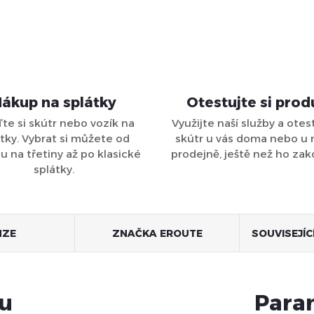
ákup na splátky
Otestujte si prod
ďte si skútr nebo vozík na
Využijte naší služby a otest
tky. Vybrat si můžete od
skútr u vás doma nebo u 
 na třetiny až po klasické
prodejně, ještě než ho zak
splátky.
NZE
ZNAČKA
EROUTE
SOUVISEJÍ
tu
Para