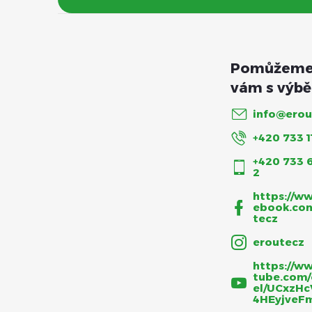
t
í
info
@
erou
+420 733 1
+420 733 
2
https://w
ebook.co
tecz
eroutecz
https://w
tube.com/
el/UCxzHc
4HEyjveF