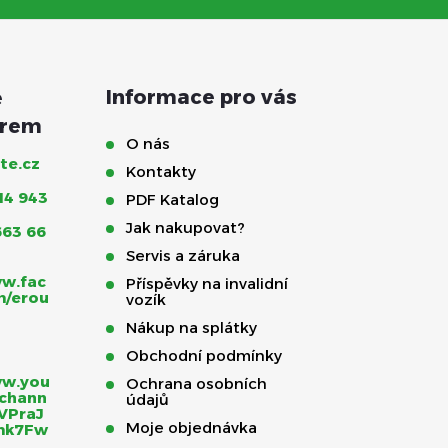
Informace pro vás
O nás
te.cz
Kontakty
14 943
PDF Katalog
Jak nakupovat?
663 66
Servis a záruka
ww.fac
Příspěvky na invalidní
m/erou
vozík
Nákup na splátky
Obchodní podmínky
ww.you
Ochrana osobních
chann
údajů
VPraJ
Moje objednávka
mk7Fw