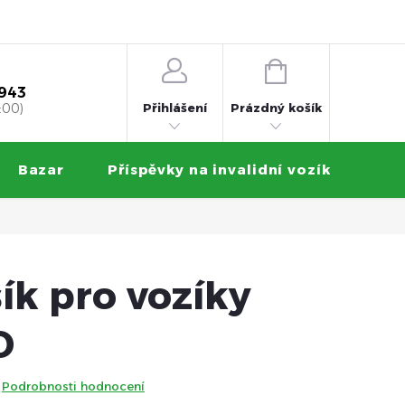
 na splátky
Obchodní podmínky
Ochrana osobních údajů
NÁKUPNÍ
KOŠÍK
 943
Přihlášení
:00)
Prázdný košík
Bazar
Příspěvky na invalidní vozík
Zku
ík pro vozíky
D
Podrobnosti hodnocení