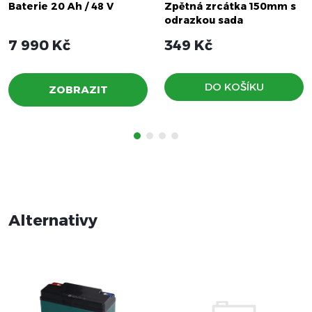
Baterie 20 Ah / 48 V
Zpětná zrcátka 150mm s
odrazkou sada
7 990 Kč
349 Kč
DO KOŠÍKU
ZOBRAZIT