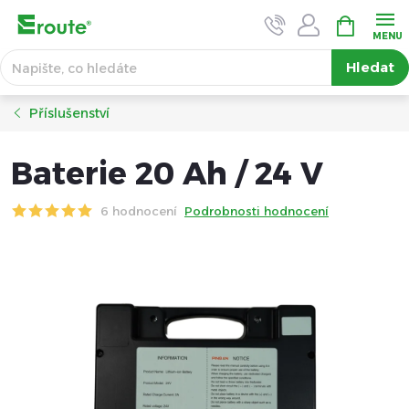
Přejít
NÁKUPNÍ
KOŠÍK
na
obsah
Hledat
Příslušenství
Baterie 20 Ah / 24 V
6 hodnocení
Podrobnosti hodnocení