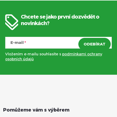
Chcete se jako první dozvědět o
Z
novinkách?
á
E-mail
ODEBÍRAT
p
Vložením e-mailu souhlasíte s
podmínkami ochrany
a
osobních údajů
t
í