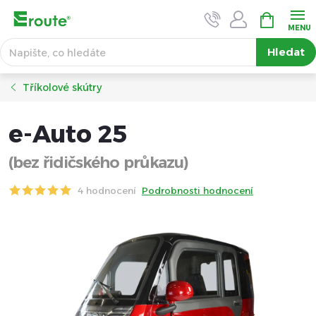
Přejít
NÁKUPNÍ
KOŠÍK
na
obsah
Hledat
Tříkolové skútry
e-Auto 25
(bez řidičského průkazu)
4 hodnocení
Podrobnosti hodnocení