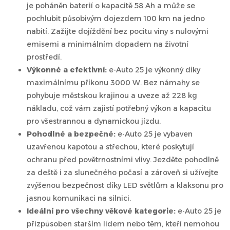
je poháněn baterií o kapacitě 58 Ah a může se
pochlubit působivým dojezdem 100 km na jedno
nabití. Zažijte dojíždění bez pocitu viny s nulovými
emisemi a minimálním dopadem na životní
prostředí.
Výkonné a efektivní:
e-Auto 25 je výkonný díky
maximálnímu příkonu 3000 W. Bez námahy se
pohybuje městskou krajinou a uveze až 228 kg
nákladu, což vám zajistí potřebný výkon a kapacitu
pro všestrannou a dynamickou jízdu.
Pohodlné a bezpečné:
e-Auto 25 je vybaven
uzavřenou kapotou a střechou, které poskytují
ochranu před povětrnostními vlivy. Jezděte pohodlně
za deště i za slunečného počasí a zároveň si užívejte
zvýšenou bezpečnost díky LED světlům a klaksonu pro
jasnou komunikaci na silnici.
Ideální pro všechny věkové kategorie:
e-Auto 25 je
přizpůsoben starším lidem nebo těm, kteří nemohou