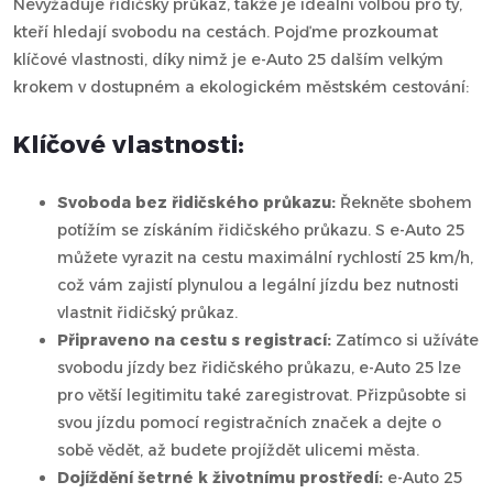
Nevyžaduje řidičský průkaz, takže je ideální volbou pro ty,
kteří hledají svobodu na cestách. Pojďme prozkoumat
klíčové vlastnosti, díky nimž je e-Auto 25 dalším velkým
krokem v dostupném a ekologickém městském cestování:
Klíčové vlastnosti:
Svoboda bez řidičského průkazu:
Řekněte sbohem
potížím se získáním řidičského průkazu. S e-Auto 25
můžete vyrazit na cestu maximální rychlostí 25 km/h,
což vám zajistí plynulou a legální jízdu bez nutnosti
vlastnit řidičský průkaz.
Připraveno na cestu s registrací:
Zatímco si užíváte
svobodu jízdy bez řidičského průkazu, e-Auto 25 lze
pro větší legitimitu také zaregistrovat. Přizpůsobte si
svou jízdu pomocí registračních značek a dejte o
sobě vědět, až budete projíždět ulicemi města.
Dojíždění šetrné k životnímu prostředí:
e-Auto 25