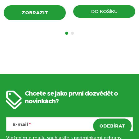
DO KOŠÍKU
ZOBRAZIT
Chcete se jako první dozvědět o
Z
novinkách?
á
E-mail
ODEBÍRAT
p
Vložením e-mailu souhlasíte s
podmínkami ochrany