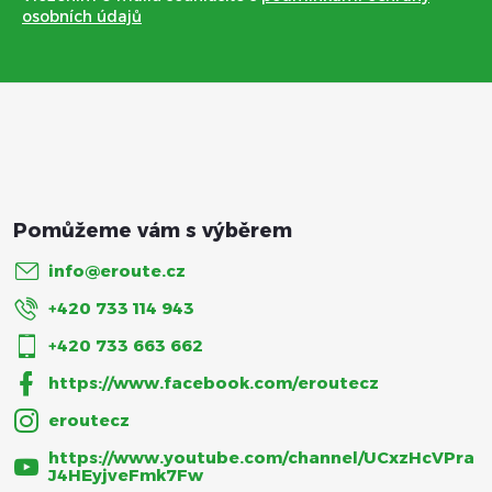
a
osobních údajů
t
í
info
@
eroute.cz
+420 733 114 943
+420 733 663 662
https://www.facebook.com/eroutecz
eroutecz
https://www.youtube.com/channel/UCxzHcVPra
J4HEyjveFmk7Fw