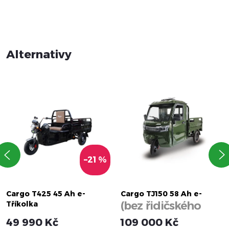
–21 %
Cargo T425 45 Ah e-
Cargo TJ150 58 Ah e-
(bez řidičského
Tříkolka
Tříkolka
průkazu)
49 990 Kč
109 000 Kč