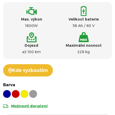
Max. výkon
Velikost baterie
1800W
58 Ah / 60 V
Dojezd
Maximální nosnost
až 100 km
228 kg
Kde vyzkouším
Barva
Možnosti doručení