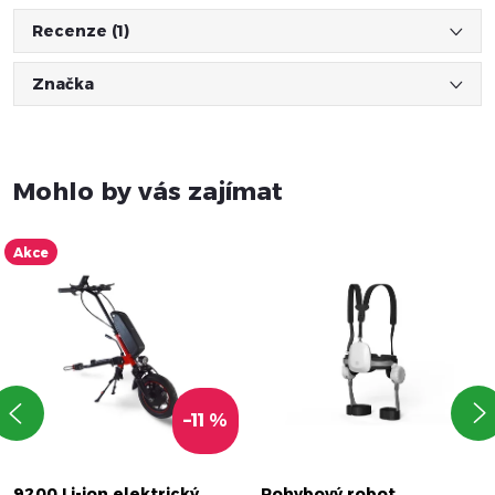
Recenze (1)
Značka
Mohlo by vás zajímat
Akce
–11 %
9200 Li-ion elektrický
Pohybový robot