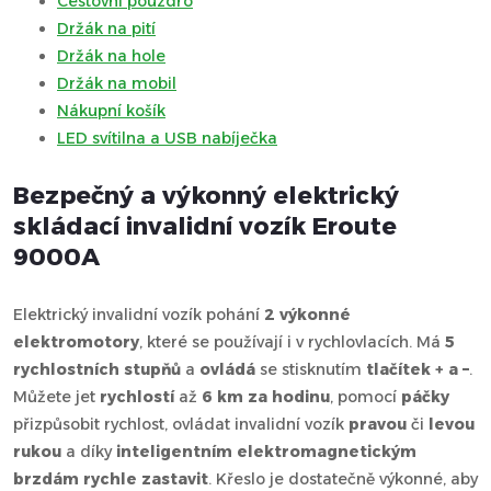
Cestovní pouzdro
Držák na pití
Držák na hole
Držák na mobil
Nákupní košík
LED svítilna a USB nabíječka
Bezpečný a výkonný elektrický
skládací invalidní vozík Eroute
9000A
Elektrický invalidní vozík pohání
2 výkonné
elektromotory
, které se používají i v rychlovlacích. Má
5
rychlostních stupňů
a
ovládá
se stisknutím
tlačítek + a –
.
Můžete jet
rychlostí
až
6 km za hodinu
, pomocí
páčky
přizpůsobit rychlost, ovládat invalidní vozík
pravou
či
levou
rukou
a díky
inteligentním elektromagnetickým
brzdám
rychle zastavit
. Křeslo je dostatečně výkonné, aby