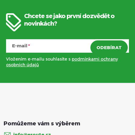
Chcete se jako první dozvědět o
Z
novinkách?
á
E-mail
ODEBÍRAT
p
Vložením e-mailu souhlasíte s
podmínkami ochrany
a
osobních údajů
t
í
info
@
eroute.cz