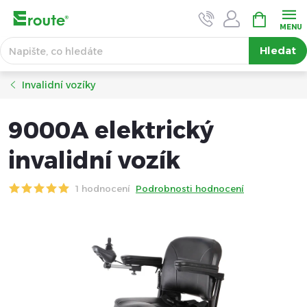
Přejít
NÁKUPNÍ
KOŠÍK
na
obsah
Hledat
Invalidní vozíky
9000A elektrický
invalidní vozík
1 hodnocení
Podrobnosti hodnocení