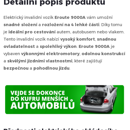
Detailní popis produktu
Elektrický invalidní vozík
Eroute 9000A
vám umožní
snadné složení
a
rozložení na 4 lehké části
. Díky tomu
je
ideální pro cestování
autem, autobusem nebo vlakem.
Tento invalidní vozík nabízí
vysoký komfort
,
snadnou
ovladatelnost
a
spolehlivý výkon
.
Eroute 9000A
je
vybaven
výkonnými elektromotory
,
odolnou konstrukcí
a
skvělými jízdními vlastnostmi
, které zajišťují
bezpečnou
a
pohodlnou jízdu
.