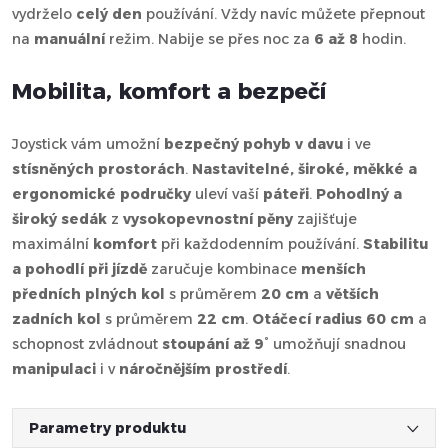
vydrželo
celý den
používání. Vždy navíc můžete přepnout
na
manuální
režim. Nabije se přes noc za
6 až 8
hodin.
Mobilita, komfort a bezpečí
Joystick vám umožní
bezpečný pohyb v davu
i ve
stísněných prostorách
.
Nastavitelné, široké, měkké a
ergonomické područky
uleví vaší
páteři
.
Pohodlný a
široký sedák
z
vysokopevnostní pěny
zajišťuje
maximální
komfort
při každodenním používání.
Stabilitu
a pohodlí při jízdě
zaručuje kombinace
menších
předních plných kol
s průměrem
20 cm
a
větších
zadních kol
s průměrem
22 cm
.
Otáčecí radius 60 cm
a
schopnost zvládnout
stoupání až 9°
umožňují snadnou
manipulaci
i v
náročnějším prostředí
.
Parametry produktu