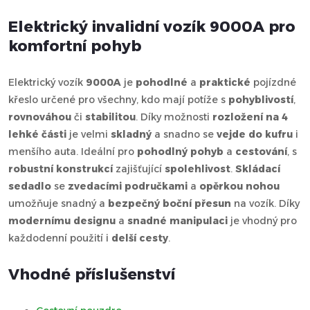
Elektrický invalidní vozík 9000A pro
komfortní pohyb
Elektrický vozík
9000A
je
pohodlné
a
praktické
pojízdné
křeslo určené pro všechny, kdo mají potíže s
pohyblivostí
,
rovnováhou
či
stabilitou
. Díky možnosti
rozložení na 4
lehké části
je velmi
skladný
a snadno se
vejde do kufru
i
menšího auta. Ideální pro
pohodlný pohyb
a
cestování
, s
robustní konstrukcí
zajišťující
spolehlivost
.
Skládací
sedadlo
se
zvedacími područkami
a
opěrkou nohou
umožňuje snadný a
bezpečný boční přesun
na vozík. Díky
modernímu designu
a
snadné manipulaci
je vhodný pro
každodenní použití i
delší cesty
.
Vhodné příslušenství