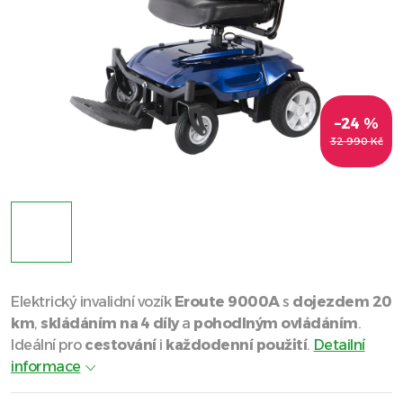
–24 %
32 990 Kč
Elektrický invalidní vozík
Eroute 9000A
s
dojezdem 20
km
,
skládáním na 4 díly
a
pohodlným ovládáním
.
Ideální pro
cestování
i
každodenní použití
.
Detailní
informace