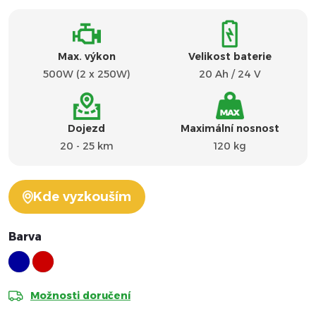
Max. výkon
Velikost baterie
500W (2 x 250W)
20 Ah / 24 V
Dojezd
Maximální nosnost
20 - 25 km
120 kg
Kde vyzkouším
Barva
Možnosti doručení