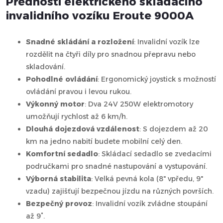
Přednosti elektrického skládacího
invalidního vozíku Eroute 9000A
Snadné skládání a rozložení
: Invalidní vozík lze
rozdělit na čtyři díly pro snadnou přepravu nebo
skladování.
Pohodlné ovládání
: Ergonomický joystick s možností
ovládání pravou i levou rukou.
Výkonný motor
: Dva 24V 250W elektromotory
umožňují rychlost až 6 km/h.
Dlouhá dojezdová vzdálenost
: S dojezdem až 20
km na jedno nabití budete mobilní celý den.
Komfortní sedadlo
: Skládací sedadlo se zvedacími
područkami pro snadné nastupování a vystupování.
Výborná stabilita
: Velká pevná kola (8" vpředu, 9"
vzadu) zajišťují bezpečnou jízdu na různých površích.
Bezpečný provoz
: Invalidní vozík zvládne stoupání
až 9°.