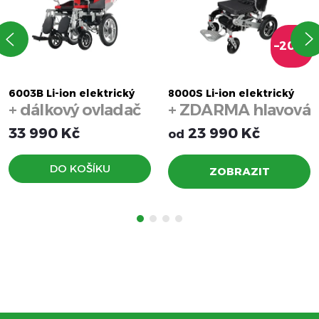
–20 %
6003B Li-ion elektrický
8000S Li-ion elektrický
+ dálkový ovladač
+ ZDARMA hlavová
invalidní vozík
invalidní vozík
(automatické polohování)
opěrka
33 990 Kč
23 990 Kč
od
DO KOŠÍKU
ZOBRAZIT