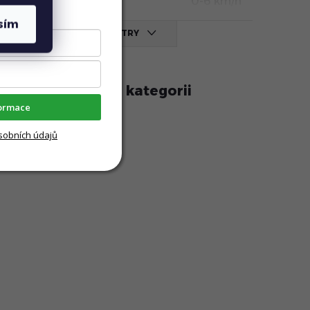
0-6 km/h
sím
VŠECHNY PARAMETRY
 naleznete v této kategorii
formace
cké invalidní vozíky
sobních údajů