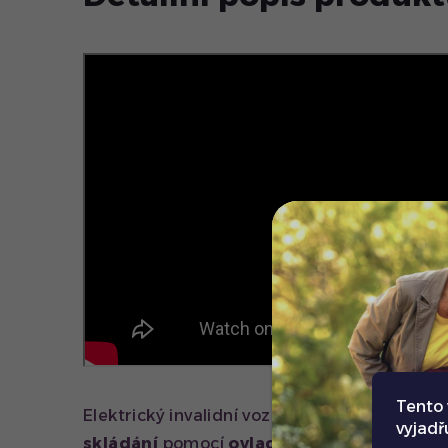
Tento 
Elektrický invalidní vozík
8000FR
vám umo
vyjadř
skládání
pomocí
ovladače
. U modelu 800