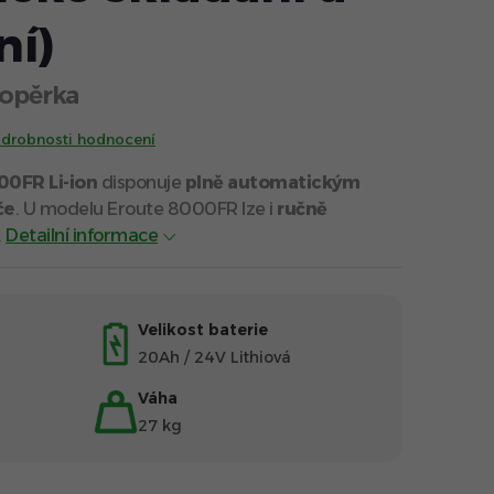
ní)
opěrka
drobnosti hodnocení
00FR Li-ion
disponuje
plně automatickým
če
. U modelu Eroute 8000FR lze i
ručně
.
Detailní informace
Velikost baterie
20Ah / 24V Lithiová
Váha
27 kg