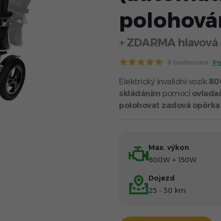
polohová
+ ZDARMA hlavová 
9 hodnocení
Po
Elektrický invalidní vozík
80
skládáním
pomocí
ovlada
polohovat zadová opěrka
Max. výkon
600W + 150W
Dojezd
25 - 30 km