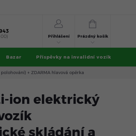
 na splátky
Obchodní podmínky
Ochrana osobních údajů
NÁKUPNÍ
KOŠÍK
 943
Přihlášení
:00)
Prázdný košík
Bazar
Příspěvky na invalidní vozík
Zku
a polohování)
+ ZDARMA hlavová opěrka
-ion elektrický
 vozík
cké skládání a