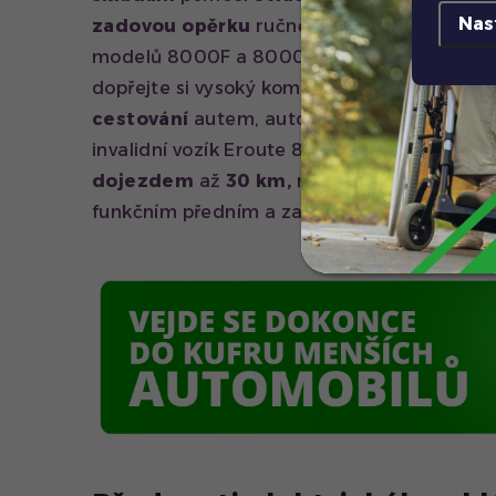
Nas
zadovou opěrku
ručně. Je to tedy kombina
modelů 8000F a 8000R v jednom. Buďte
m
dopřejte si vysoký komfort. Model
Eroute 
cestování
autem, autobusem, vlakem i letad
invalidní vozík Eroute 8000 s
výkonným
mo
dojezdem
až
30 km,
nosností až
130 kg
a
funkčním předním a zadním
tlumičům
zajis