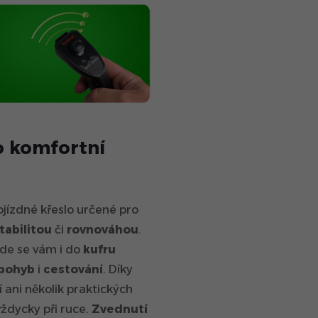
o komfortní
jízdné křeslo určené pro
tabilitou
či
rovnováhou
.
jde se vám i do
kufru
pohyb
i
cestování
. Díky
í ani několik praktických
vždycky při ruce.
Zvednutí