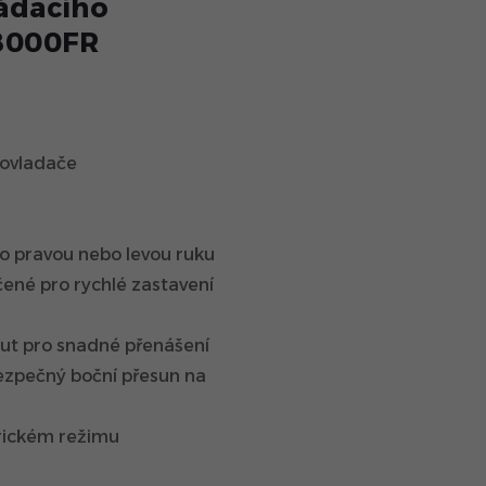
ládacího
 8000FR
 ovladače
ro pravou nebo levou ruku
čené pro rychlé zastavení
out pro snadné přenášení
ezpečný boční přesun na
rickém režimu