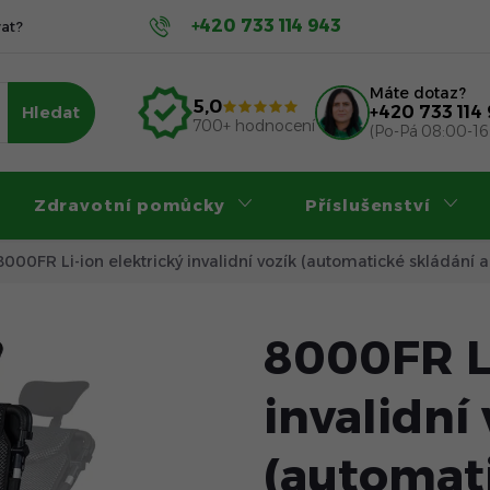
+420 733 114 943
at?
Servis a záruka
Příspěvky na invalidní vozík
Nákup
Máte dotaz?
5,0
Hledat
+420 733 114
700+ hodnocení
(Po-Pá 08:00-16
Zdravotní pomůcky
Příslušenství
8000FR Li-ion elektrický invalidní vozík (automatické skládání 
8000FR Li
invalidní
(automati