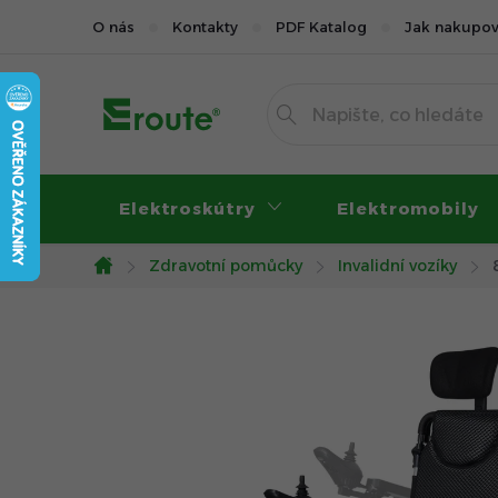
Přejít
O nás
Kontakty
PDF Katalog
Jak nakupov
na
obsah
Elektroskútry
Elektromobily
Zdravotní pomůcky
Invalidní vozíky
Domů