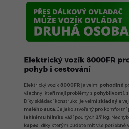
Elektrický vozík 8000FR pr
pohyb i cestování
Elektrický vozík
8000FR
je velmi
pohodlné
po
všechny, kteří mají problémy s
pohyblivostí
,
s
Díky skládací konstrukci je velmi
skladný
a ve
malého auta
. Je jako stvořený pro komfortní
lehkému hliníku
váží pouhých
27 kg
. Nechyb
kapes
, díky kterým budete mít vše potřebné 