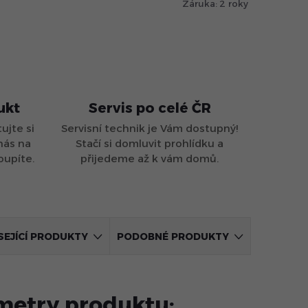
Záruka
:
2 roky
ukt
Servis po celé ČR
ujte si
Servisní technik je Vám dostupný!
nás na
Stačí si domluvit prohlídku a
oupíte.
přijedeme až k vám domů.
SEJÍCÍ PRODUKTY
PODOBNÉ PRODUKTY
metry produktu: