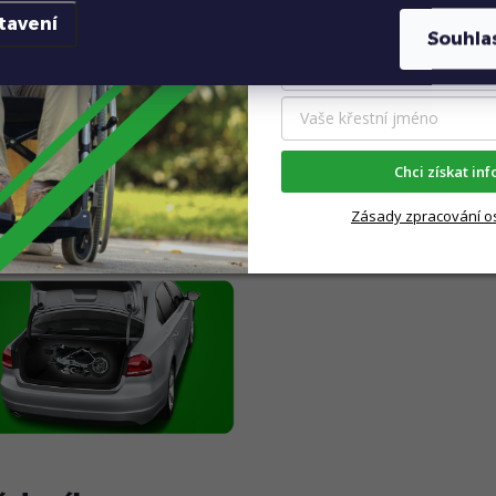
Rychlost
:
Vyplňte váš kontakt:
tavení
ce našich oblíbených
Souhla
obilní
za každé situace a
8000
se výborně hodí při
lem. Elektrický skládací
Produkt
torem,
lithiovou
baterií,
Chci získat in
zárukou 2 roky
vám díky
Elektri
tí tu
nejpohodlnější
jízdu.
Zásady zpracování o