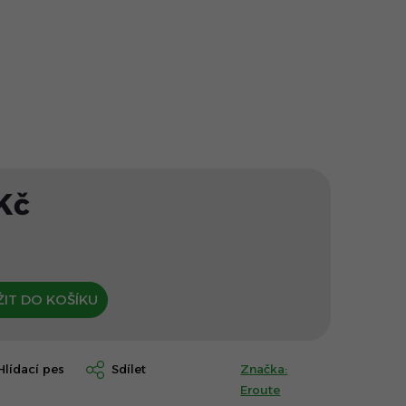
Kč
Měrná
cena:
IT DO KOŠÍKU
Hlídací pes
Sdílet
Značka:
Eroute