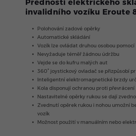
Přednosti elektrického sk
invalidního vozíku Eroute
Polohování zadové opěrky
Automatické skládání
Vozík lze ovládat druhou osobou pomocí
Nevyžaduje téměř žádnou údržbu
Vejde se do kufru malých aut
360° joystickový ovladač se přizpůsobí p
Inteligentní elektromagnetické brzdy ur
Kola disponují ochranou proti převrácení
Nastavitelné opěrky rukou se dají zvedn
Zvednutí opěrek rukou i nohou umožní b
vozík
Možnost použití v manuálním nebo elekt