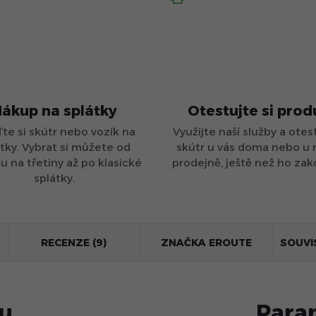
ákup na splátky
Otestujte si prod
ďte si skútr nebo vozík na
Využijte naší služby a otest
tky. Vybrat si můžete od
skútr u vás doma nebo u 
 na třetiny až po klasické
prodejně, ještě než ho zak
splátky.
RECENZE (9)
ZNAČKA
EROUTE
SOUVI
tu
Para