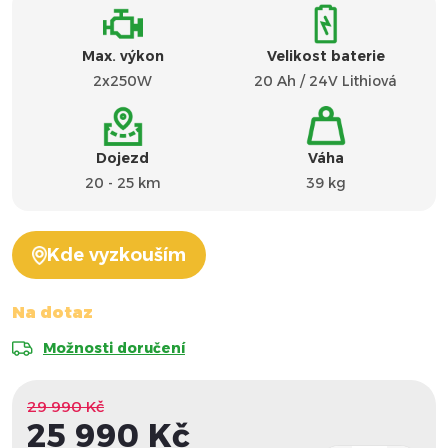
Max. výkon
Velikost baterie
2x250W
20 Ah / 24V Lithiová
Dojezd
Váha
20 - 25 km
39 kg
Kde vyzkouším
Na dotaz
Možnosti doručení
29 990 Kč
25 990 Kč