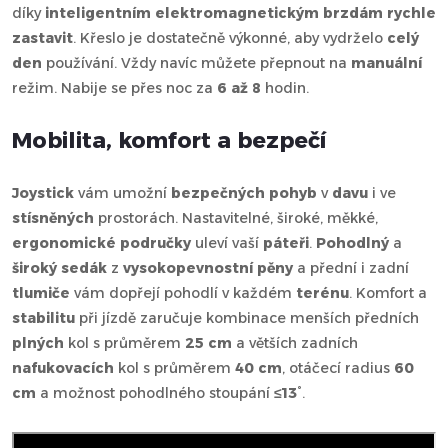
díky
inteligentním elektromagnetickým brzdám
rychle
zastavit
. Křeslo je dostatečně výkonné, aby vydrželo
celý
den
používání. Vždy navíc můžete přepnout na
manuální
režim. Nabije se přes noc za
6 až 8
hodin.
Mobilita, komfort a bezpečí
Joystick
vám umožní
bezpečných pohyb
v
davu
i ve
stísněných
prostorách. Nastavitelné, široké, měkké,
ergonomické
područky
uleví vaší
páteři
.
Pohodlný
a
široký sedák
z
vysokopevnostní pěny
a přední i zadní
tlumiče
vám dopřejí pohodlí v každém
terénu
. Komfort a
stabilitu
při jízdě zaručuje kombinace menších předních
plných
kol s průměrem
25 cm
a větších zadních
nafukovacích
kol s průměrem
40 cm
, otáčecí radius
60
cm
a možnost pohodlného stoupání
≤13°
.