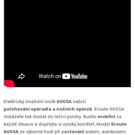
Elektrický invalidní vozík
6003A
nabízí
polohování opěradla a nožních opěrek
. Eroute 6003A
dokážete tak dostat do ležící polohy. Buďte
mobilní
za
každé situace a dopřejte si vysoký komfort. Model
Eroute
6003A
se výborně hodí při
cestování
autem, autobusem