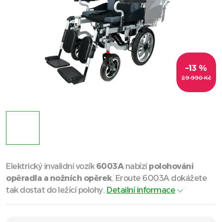
–13 %
29 990 Kč
Elektrický invalidní vozík
6003A
nabízí
polohování
opěradla a nožních opěrek
. Eroute 6003A dokážete
tak dostat do ležící polohy.
Detailní informace