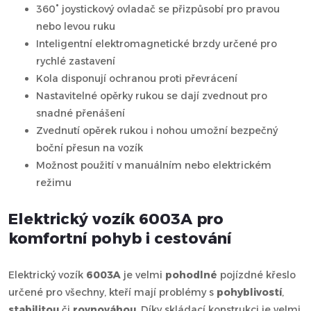
360° joystickový ovladač se přizpůsobí pro pravou
nebo levou ruku
Inteligentní elektromagnetické brzdy určené pro
rychlé zastavení
Kola disponují ochranou proti převrácení
Nastavitelné opěrky rukou se dají zvednout pro
snadné přenášení
Zvednutí opěrek rukou i nohou umožní bezpečný
boční přesun na vozík
Možnost použití v manuálním nebo elektrickém
režimu
Elektrický vozík 6003A pro
komfortní pohyb i cestování
Elektrický vozík
6003A
je velmi
pohodlné
pojízdné křeslo
určené pro všechny, kteří mají problémy s
pohyblivostí
,
stabilitou
či
rovnováhou
. Díky skládací konstrukci je velmi