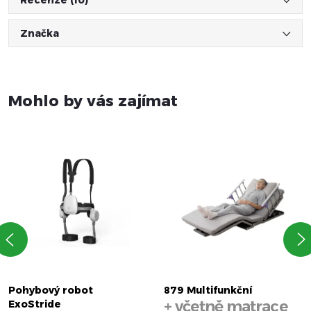
Značka
Mohlo by vás zajímat
Pohybový robot
879 Multifunkční
+ včetně matrace
ExoStride
elektrická polohovací