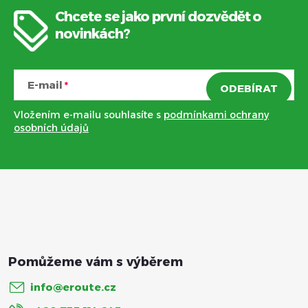
Chcete se jako první dozvědět o
Z
novinkách?
á
E-mail
ODEBÍRAT
p
Vložením e-mailu souhlasíte s
podmínkami ochrany
a
osobních údajů
t
í
info
@
eroute.cz