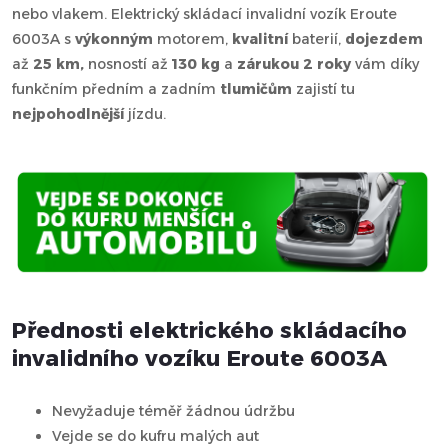
nebo vlakem. Elektrický skládací invalidní vozík Eroute
6003A s
výkonným
motorem,
kvalitní
baterií,
dojezdem
až
25 km,
nosností až
130 kg
a
zárukou 2 roky
vám díky
funkčním předním a zadním
tlumičům
zajistí tu
nejpohodlnější
jízdu.
Přednosti elektrického skládacího
invalidního vozíku Eroute 6003A
Nevyžaduje téměř žádnou údržbu
Vejde se do kufru malých aut