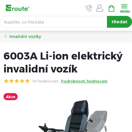
Přejít
NÁKUPNÍ
KOŠÍK
na
obsah
Hledat
Invalidní vozíky
6003A Li-ion elektrický
invalidní vozík
10 hodnocení
Podrobnosti hodnocení
Akce