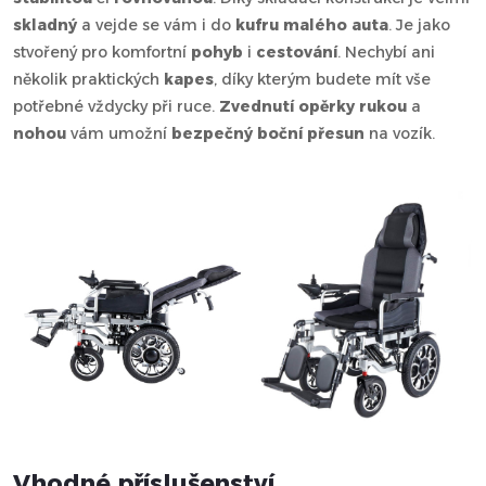
skladný
a vejde se vám i do
kufru malého auta
. Je jako
stvořený pro komfortní
pohyb
i
cestování
. Nechybí ani
několik praktických
kapes
, díky kterým budete mít vše
potřebné vždycky při ruce.
Zvednutí opěrky rukou
a
nohou
vám umožní
bezpečný boční přesun
na vozík.
Vhodné příslušenství