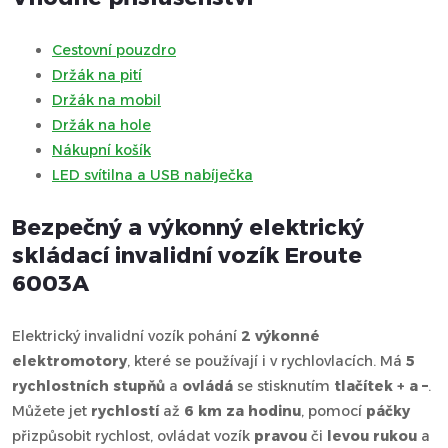
Cestovní pouzdro
Držák na pití
Držák na mobil
Držák na hole
Nákupní košík
LED svítilna a USB nabíječka
Bezpečný a výkonný elektrický
skládací invalidní vozík Eroute
6003A
Elektrický invalidní vozík pohání
2 výkonné
elektromotory
, které se používají i v rychlovlacích. Má
5
rychlostních stupňů
a
ovládá
se stisknutím
tlačítek + a –
.
Můžete jet
rychlostí
až
6 km za hodinu
, pomocí
páčky
přizpůsobit rychlost, ovládat vozík
pravou
či
levou rukou
a