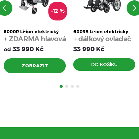
–12 %
8000R Li-ion elektrický
6003B Li-ion elektrický
+ ZDARMA hlavová
+ dálkový ovladač
invalidní vozík
invalidní vozík
(automatické polohování
(automatické polohování)
opěrka
33 990 Kč
33 990 Kč
od
opěradla)
DO KOŠÍKU
ZOBRAZIT