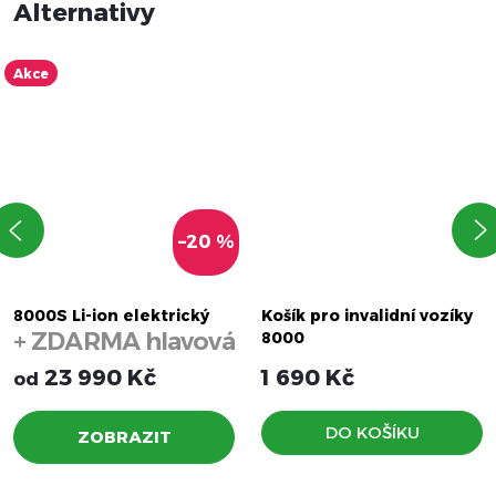
Akce
–20 %
8000S Li-ion elektrický
Košík pro invalidní vozíky
+ ZDARMA hlavová
invalidní vozík
8000
opěrka
23 990 Kč
1 690 Kč
od
DO KOŠÍKU
ZOBRAZIT