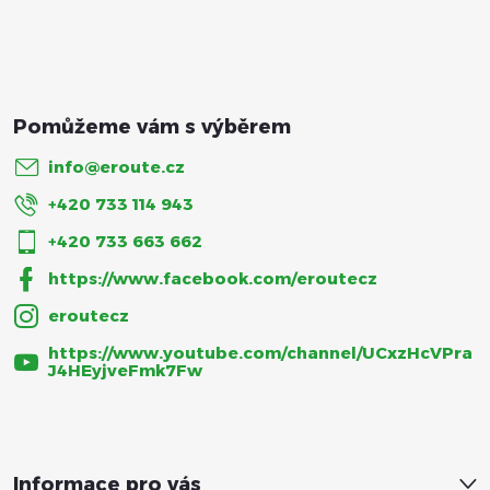
í
info
@
eroute.cz
+420 733 114 943
+420 733 663 662
https://www.facebook.com/eroutecz
eroutecz
https://www.youtube.com/channel/UCxzHcVPra
J4HEyjveFmk7Fw
Informace pro vás