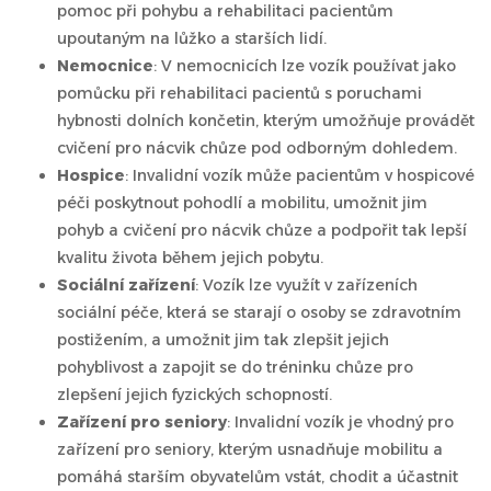
pomoc při pohybu a rehabilitaci pacientům
upoutaným na lůžko a starších lidí.
Nemocnice
: V nemocnicích lze vozík používat jako
pomůcku při rehabilitaci pacientů s poruchami
hybnosti dolních končetin, kterým umožňuje provádět
cvičení pro nácvik chůze pod odborným dohledem.
Hospice
: Invalidní vozík může pacientům v hospicové
péči poskytnout pohodlí a mobilitu, umožnit jim
pohyb a cvičení pro nácvik chůze a podpořit tak lepší
kvalitu života během jejich pobytu.
Sociální zařízení
: Vozík lze využít v zařízeních
sociální péče, která se starají o osoby se zdravotním
postižením, a umožnit jim tak zlepšit jejich
pohyblivost a zapojit se do tréninku chůze pro
zlepšení jejich fyzických schopností.
Zařízení pro seniory
: Invalidní vozík je vhodný pro
zařízení pro seniory, kterým usnadňuje mobilitu a
pomáhá starším obyvatelům vstát, chodit a účastnit