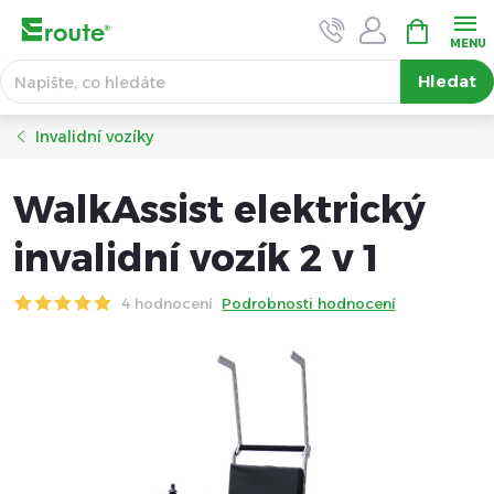
Přejít
NÁKUPNÍ
KOŠÍK
na
obsah
Hledat
Invalidní vozíky
WalkAssist elektrický
invalidní vozík 2 v 1
4 hodnocení
Podrobnosti hodnocení