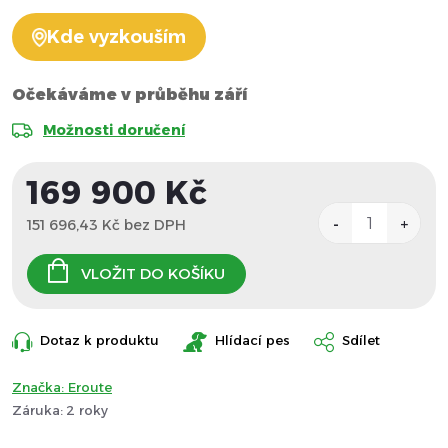
Kde vyzkouším
Očekáváme v průběhu září
Možnosti doručení
169 900 Kč
151 696,43 Kč bez DPH
Měrná
cena:
VLOŽIT DO KOŠÍKU
Dotaz k produktu
Hlídací pes
Sdílet
Značka:
Eroute
Záruka
:
2 roky