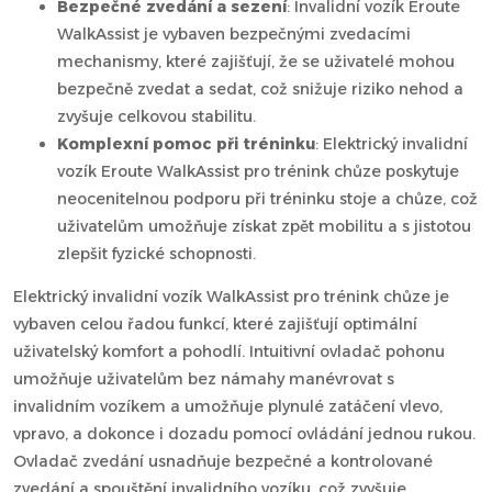
Bezpečné zvedání a sezení
: Invalidní vozík Eroute
WalkAssist je vybaven bezpečnými zvedacími
mechanismy, které zajišťují, že se uživatelé mohou
bezpečně zvedat a sedat, což snižuje riziko nehod a
zvyšuje celkovou stabilitu.
Komplexní pomoc při tréninku
: Elektrický invalidní
vozík Eroute WalkAssist pro trénink chůze poskytuje
neocenitelnou podporu při tréninku stoje a chůze, což
uživatelům umožňuje získat zpět mobilitu a s jistotou
zlepšit fyzické schopnosti.
Elektrický invalidní vozík WalkAssist pro trénink chůze je
vybaven celou řadou funkcí, které zajišťují optimální
uživatelský komfort a pohodlí. Intuitivní ovladač pohonu
umožňuje uživatelům bez námahy manévrovat s
invalidním vozíkem a umožňuje plynulé zatáčení vlevo,
vpravo, a dokonce i dozadu pomocí ovládání jednou rukou.
Ovladač zvedání usnadňuje bezpečné a kontrolované
zvedání a spouštění invalidního vozíku, což zvyšuje