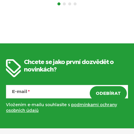
Chcete se jako první dozvědět o
Z
novinkách?
á
E-mail
ODEBÍRAT
p
Vložením e-mailu souhlasíte s
podmínkami ochrany
a
osobních údajů
t