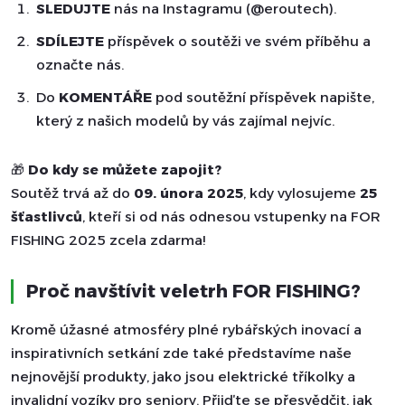
SLEDUJTE
nás na Instagramu (@eroutech).
SDÍLEJTE
příspěvek o soutěži ve svém příběhu a
označte nás.
Do
KOMENTÁŘE
pod soutěžní příspěvek napište,
který z našich modelů by vás zajímal nejvíc.
🎁
Do kdy se můžete zapojit?
Soutěž trvá až do
09. února 2025
, kdy vylosujeme
25
šťastlivců
, kteří si od nás odnesou vstupenky na FOR
FISHING 2025 zcela zdarma!
Proč navštívit veletrh FOR FISHING?
Kromě úžasné atmosféry plné rybářských inovací a
inspirativních setkání zde také představíme naše
nejnovější produkty, jako jsou elektrické tříkolky a
invalidní vozíky pro seniory. Přijďte se přesvědčit, jak