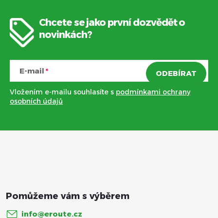
Chcete se jako první dozvědět o
Z
novinkách?
á
E-mail
ODEBÍRAT
p
Vložením e-mailu souhlasíte s
podmínkami ochrany
a
osobních údajů
t
í
info
@
eroute.cz