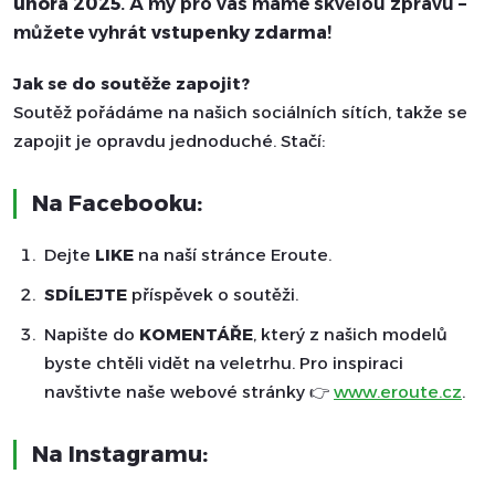
února 2025
. A my pro vás máme skvělou zprávu –
můžete vyhrát
vstupenky zdarma
!
Jak se do soutěže zapojit?
Soutěž pořádáme na našich sociálních sítích, takže se
zapojit je opravdu jednoduché. Stačí:
Na Facebooku:
Dejte
LIKE
na naší stránce Eroute.
SDÍLEJTE
příspěvek o soutěži.
Napište do
KOMENTÁŘE
, který z našich modelů
byste chtěli vidět na veletrhu. Pro inspiraci
navštivte naše webové stránky 👉
www.eroute.cz
.
Na Instagramu: