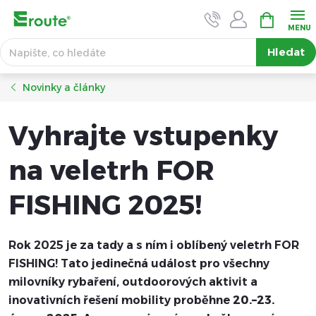
Přejít
NÁKUPNÍ
KOŠÍK
na
obsah
Hledat
Novinky a články
Vyhrajte vstupenky
na veletrh FOR
FISHING 2025!
Rok 2025 je za tady a s ním i oblíbený veletrh FOR
FISHING! Tato jedinečná událost pro všechny
milovníky rybaření, outdoorových aktivit a
inovativních řešení mobility proběhne
20.–23.