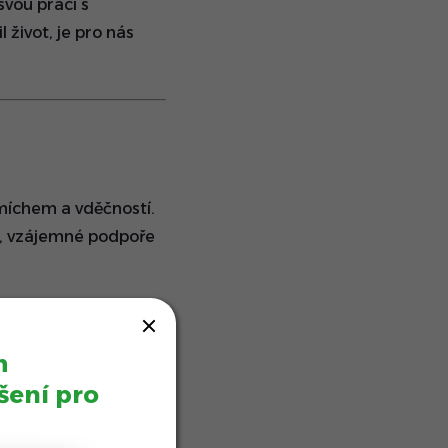
svou práci s
 život, je pro nás
smíchem a vděčností.
e, vzájemné podpoře
přesně takové, jaké
m
šení pro