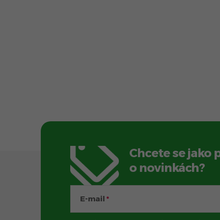
Chcete se jako 
Z
o novinkách?
á
E-mail
p