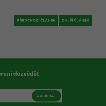
PŘEDCHOZÍ ČLÁNEK
DALŠÍ ČLÁNEK
první dozvědět
ODEBÍRAT