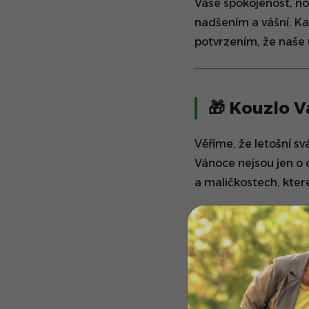
Vaše spokojenost, no
nadšením a vášní. Kaž
potvrzením, že naše 
🎁
Kouzlo V
Věříme, že letošní sv
Vánoce nejsou jen o
a maličkostech, kter
Ať už trávíte Vánoce
si je přejete – krás
🎆
Co přine