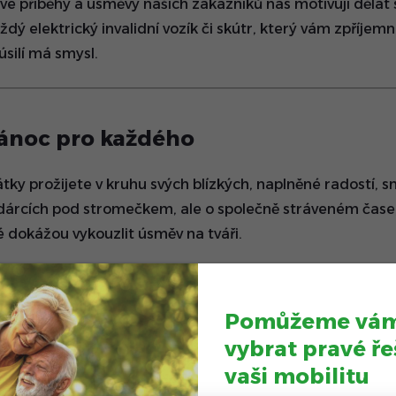
vé příběhy a úsměvy našich zákazníků nás motivují dělat 
dý elektrický invalidní vozík či skútr, který vám zpříjemnil
úsilí má smysl.
ánoc pro každého
átky prožijete v kruhu svých blízkých, naplněné radostí, 
 dárcích pod stromečkem, ale o společně stráveném čas
é dokážou vykouzlit úsměv na tváři.
 doma, na cestách nebo v přírodě, přejeme vám, aby byly 
né, pohodové a nezapomenutelné.
Pomůžeme vá
vybrat
pravé ře
vaši mobilitu
se nový rok?