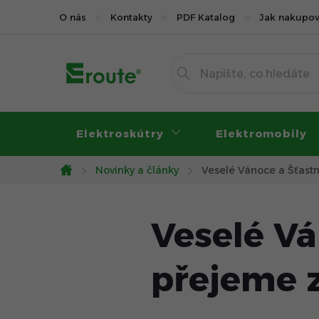
Přejít
O nás
Kontakty
PDF Katalog
Jak nakupov
na
obsah
Elektroskútry
Elektromobily
Novinky a články
Veselé Vánoce a Šťastn
Domů
Veselé Vá
přejeme 