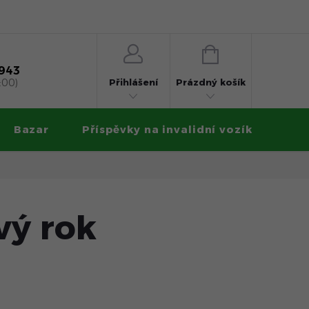
 na splátky
Obchodní podmínky
Ochrana osobních údajů
NÁKUPNÍ
KOŠÍK
 943
Přihlášení
:00)
Prázdný košík
Bazar
Příspěvky na invalidní vozík
Zku
vý rok