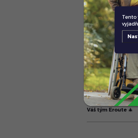
S novým rokem přicház
Tento 
na tom, abychom vám 
vyjadř
skútrům. Ať už bude 
Nas
❤️
Děkujeme
Z celého srdce vám
2024
. Těšíme se na 
pohybu a úsměv na t
Váš tým Eroute
🎄