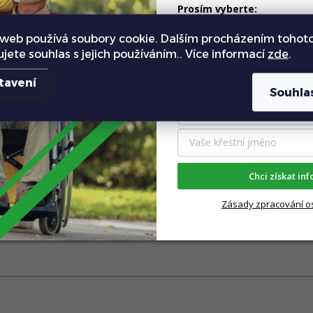
Prosím vyberte:
Chci vyzkoušet produkt 
í nové výzvy, příležitosti a přání. V Eroute jsme připrav
web používá soubory cookie. Dalším procházením tohot
pomohli žít nezávislý a aktivní život díky našim elektr
Chci zaslat katalog všec
ujete souhlas s jejich používáním.. Více informací
zde
.
váš rok 2024 jakýkoliv, nezapomeňte si ho užít naplno!
Vyplňte váš kontakt:
tavení
Souhla
, že jste s námi
 přejeme
veselé Vánoce, mnoho zdraví, štěstí a radost
Chci získat in
další spolupráci a na to, že vám budeme moci i nadále p
Zásady zpracování o
vář.