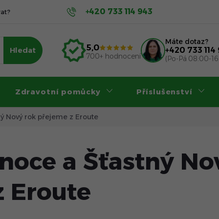
+420 733 114 943
at?
Servis a záruka
Příspěvky na invalidní vozík
Nákup
Máte dotaz?
5,0
Hledat
+420 733 114
700+ hodnocení
(Po-Pá 08:00-16
Zdravotní pomůcky
Příslušenství
ý Nový rok přejeme z Eroute
noce a Šťastný No
z Eroute