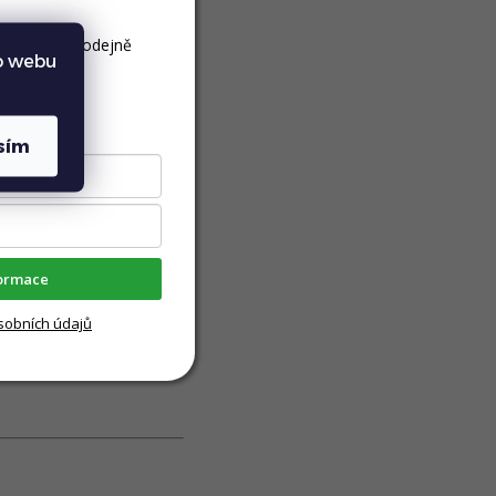
doma / na prodejně
eni i nadále pracovat
o webu
ickým vozíkům a
h produktů
sím
i do nového roku
formace
řinášet svobodu
sobních údajů