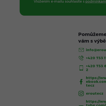
Vložením e-mailu souhlasíte s
podmínkami
a
t
í
info
@
erou
+420 733 1
+420 733 
2
https://w
ebook.co
tecz
eroutecz
https://w
tube.com/