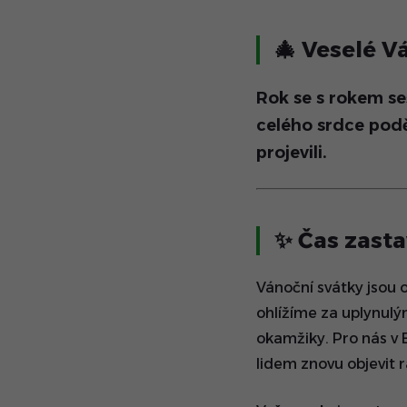
🎄
Veselé V
Rok se s rokem se
celého srdce podě
projevili.
✨
Čas zasta
Vánoční svátky jsou 
ohlížíme za uplynul
okamžiky. Pro nás v 
lidem znovu objevit r