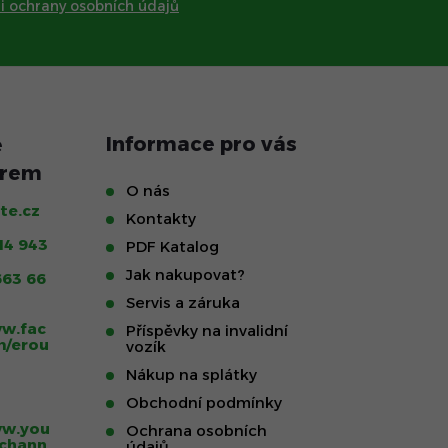
 ochrany osobních údajů
Informace pro vás
O nás
te.cz
Kontakty
14 943
PDF Katalog
Jak nakupovat?
663 66
Servis a záruka
ww.fac
Příspěvky na invalidní
m/erou
vozík
Nákup na splátky
Obchodní podmínky
ww.you
Ochrana osobních
chann
údajů