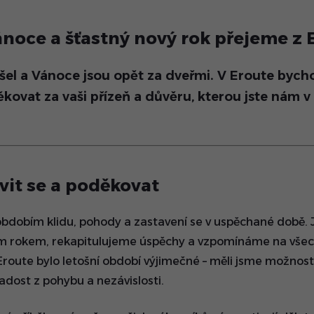
ánoce a šťastný nový rok přejeme z 
šel a Vánoce jsou opět za dveřmi. V Eroute bych
kovat za vaši přízeň a důvěru, kterou jste nám v
vit se a poděkovat
obdobím klidu, pohody a zastavení se v uspěchané době. J
ým rokem, rekapitulujeme úspěchy a vzpomínáme na všec
Eroute bylo letošní období výjimečné – měli jsme možno
adost z pohybu a nezávislosti.