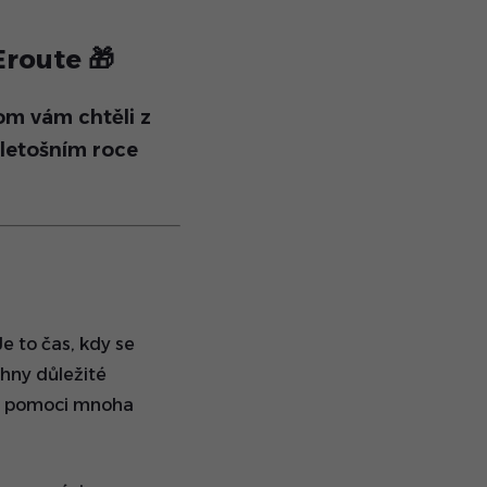
Eroute
🎁
om vám chtěli z
 letošním roce
e to čas, kdy se
hny důležité
st pomoci mnoha