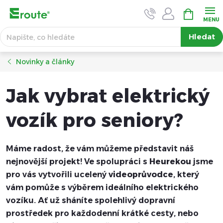
Přejít
NÁKUPNÍ
KOŠÍK
na
obsah
Hledat
Novinky a články
Jak vybrat elektrický
vozík pro seniory?
Máme radost, že vám můžeme představit náš
nejnovější projekt! Ve spolupráci s
Heurekou
jsme
pro vás vytvořili ucelený
videoprůvodce
, který
vám pomůže s výběrem ideálního elektrického
vozíku. Ať už sháníte spolehlivý dopravní
prostředek pro každodenní krátké cesty, nebo