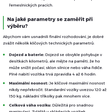
řemeslnických pracích.
Na jaké parametry se zaměřit při
výběru?
Abychom vám usnadnili finální rozhodování, je dobré
zvážit několik klíčových technických parametrů:
Dojezd a baterie:
Dojezd se obvykle pohybuje v
desítkách kilometrů, ale mějte na paměti, že ho
může snížit počasí, sklon silnice nebo váha řidiče.
Plné nabití vozítka trvá zpravidla 4 až 6 hodin.
Maximální nosnost:
Je klíčové maximální nosnost
nikdy nepřekročit. Standardní vozíky uvezou 120 až
150 kg, nákladní tříkolky pak mnohem více.
Celková váha vozíku:
Důležitá pro snadnou
manipulaci. Zvláště u skládacích vozítek