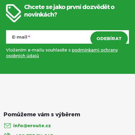
Chcete se jako první dozvědět o
Z
novinkách?
á
E-mail
ODEBÍRAT
p
Vložením e-mailu souhlasíte s
podmínkami ochrany
a
osobních údajů
t
í
info
@
eroute.cz