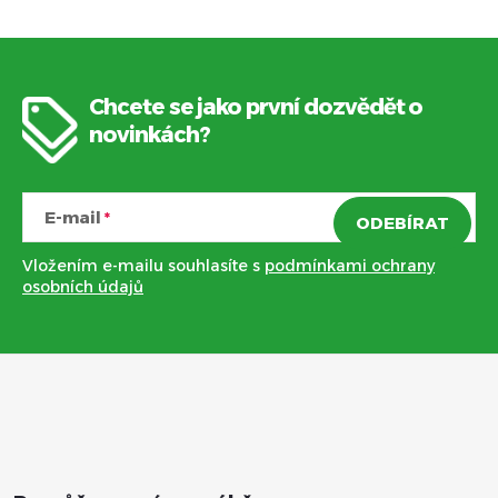
k
c
o
í
v
Chcete se jako první dozvědět o
á
Z
p
novinkách?
n
r
á
í
v
E-mail
ODEBÍRAT
p
k
Vložením e-mailu souhlasíte s
podmínkami ochrany
a
osobních údajů
y
t
v
ý
í
p
i