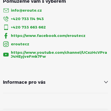
s
info
@
eroute.cz
u
+420 733 114 943
+420 733 663 662
https://www.facebook.com/eroutecz
eroutecz
https://www.youtube.com/channel/UCxzHcVPra
J4HEyjveFmk7Fw
Informace pro vás