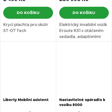
DO KOŠÍKU
DO KOŠÍKU
Krycí plachta pro skútr
Elektrický invalidní vozík
ST-07 Tech
Eroute KS1 s otáčením
sedadla, adaptivními
pedály. Výkon, komfort...
Liberty Mobilní asistent
Nastavitelné opěradlo k
vozíku 8000