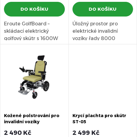
r
o
DO KOŠÍKU
DO KOŠÍKU
o
d
Eroute GolfBoard –
Úložný prostor pro
d
skládací elektrický
elektrické invalidní
u
golfový skútr s 1600W
vozíky řady 8000
u
motorem, dojezdem až
značky Eroute.
k
35 km a...
k
t
t
ů
ů
Kožené polstrování pro
Krycí plachta pro skútr
invalidní vozíky
ST-05
2 490 Kč
2 499 Kč