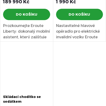
189 990 Kč
1 990 Kč
DO KOŠÍKU
DO KOŠÍKU
Prozkoumejte Eroute
Nastavitelné hlavové
Liberty: dokonalý mobilní
opěradlo pro elektrické
asistent, který zajišťuje
invalidní vozíky Eroute
bezpečné a nezávislé...
řady 8000.
Skládací chodítko se
sedátkem