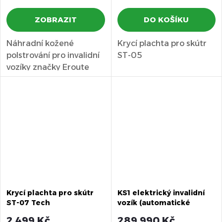
ZOBRAZIT
DO KOŠÍKU
Náhradní kožené
Krycí plachta pro skútr
polstrování pro invalidní
ST-05
vozíky značky Eroute
řadu 8000.
Krycí plachta pro skútr
KS1 elektrický invalidní
ST-07 Tech
vozík (automatické
polohování)
2 499 Kč
289 990 Kč