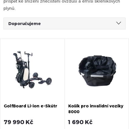
přispět ke snížení znečištění ovzduší a emisí skleníkových
plynů.
Ř
Doporučujeme
a
Nejlevnější
V
Nejdražší
z
ý
Nejprodávanější
e
Abecedně
p
n
i
í
s
GolfBoard Li-ion e-Skútr
Košík pro invalidní vozíky
p
8000
p
r
79 990 Kč
1 690 Kč