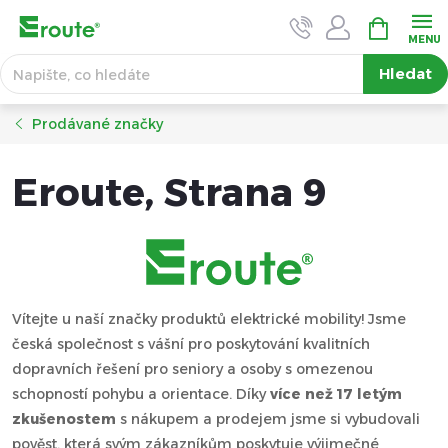
Přejít
NÁKUPNÍ
KOŠÍK
na
obsah
Hledat
Prodávané značky
Eroute
, Strana 9
Vítejte u naší značky produktů elektrické mobility! Jsme
česká společnost s vášní pro poskytování kvalitních
dopravních řešení pro seniory a osoby s omezenou
schopností pohybu a orientace. Díky
více než 17 letým
zkušenostem
s nákupem a prodejem jsme si vybudovali
pověst, která svým zákazníkům poskytuje výjimečné