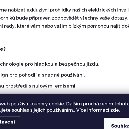
 nabízet exkluzivní prohlídky našich elektrických invali
borníků bude připraven zodpovědět všechny vaše dotazy,
ní rady, které vám nebo vašim blízkým pomohou najít do
te?
chnologie pro hladkou a bezpečnou jízdu.
gn pro pohodlí a snadné používání.
mu prostředí s nulovými emisemi.
í design.
web používá soubory cookie. Dalším procházením tohot
ujete souhlas s jejich používáním.. Více informací
zde
.
a výstavě Zahrada Čech, kde můžete prozkoumat malebno
 z mobility bez námahy. Ať už hledáte řešení pro sebe, n
tavení
Souhla