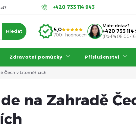
+420 733 114 943
at?
Servis a záruka
Příspěvky na invalidní vozík
Nákup
Máte dotaz?
5,0
Hledat
+420 733 114
700+ hodnocení
(Po-Pá 08:00-16
Zdravotní pomůcky
Příslušenství
ě Čech v Litoměřicích
ude na Zahradě Če
ích