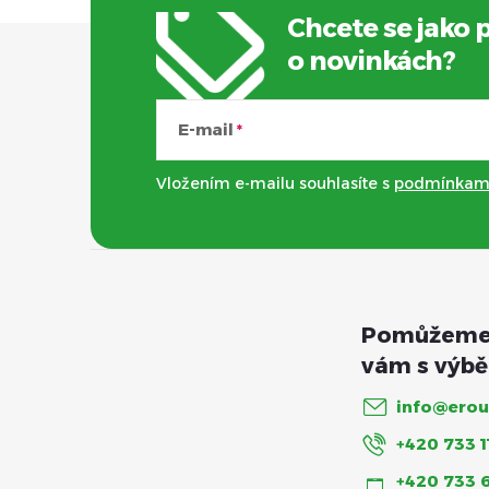
Chcete se jako 
Z
o novinkách?
á
E-mail
p
Vložením e-mailu souhlasíte s
podmínkami
a
t
í
info
@
erou
+420 733 1
+420 733 