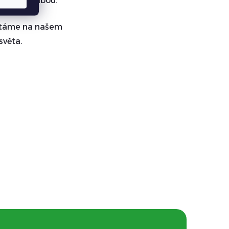
 ideální volbou.
ivítáme na našem
světa.