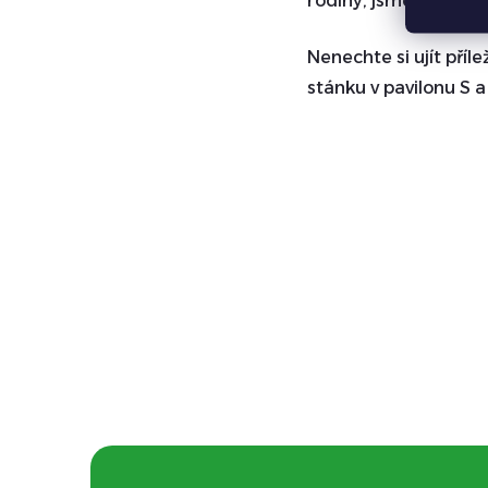
rodiny, jsme si jisti,
Nenechte si ujít příl
stánku v pavilonu S a