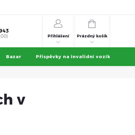
 na splátky
Obchodní podmínky
Ochrana osobních údajů
NÁKUPNÍ
KOŠÍK
 943
Přihlášení
:00)
Prázdný košík
Bazar
Příspěvky na invalidní vozík
Zku
ch v