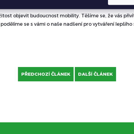
 že naše elektrické invalidní vozíky a tříkolky pro vás budou
ežitost objevit budoucnost mobility. Těšíme se, že vás př
 podělíme se s vámi o naše nadšení pro vytváření lepšího 
PŘEDCHOZÍ ČLÁNEK
DALŠÍ ČLÁNEK