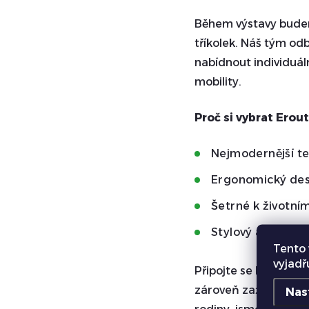
Během výstavy budeme
tříkolek. Náš tým od
nabídnout individuál
mobility.
Proč si vybrat Erou
Nejmodernější te
Ergonomický desi
Šetrné k životní
Stylový a modern
Tento 
vyjadř
Připojte se k nám n
zároveň zažít radost
Nas