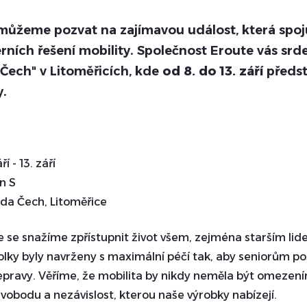
 můžeme pozvat na zajímavou událost, která spoj
ních řešení mobility. Společnost Eroute vás srd
Čech" v Litoměřicích, kde
od 8. do 13. září
předst
y.
ří - 13. září
n S
a Čech, Litoměřice
e se snažíme zpřístupnit život všem, zejména starším lid
íkolky byly navrženy s maximální péčí tak, aby seniorům p
pravy. Věříme, že mobilita by nikdy neměla být omezení
svobodu a nezávislost, kterou naše výrobky nabízejí.