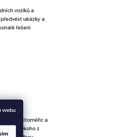
dních vozíků a
 předvést ukázky a
konalé řešení
o webu
u krásu Litoměřic a
ebo pro někoho z
sím