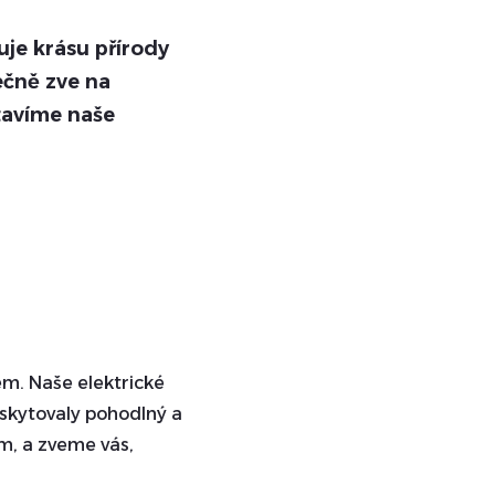
uje krásu přírody
ečně zve na
avíme naše
em. Naše elektrické
oskytovaly pohodlný a
m, a zveme vás,