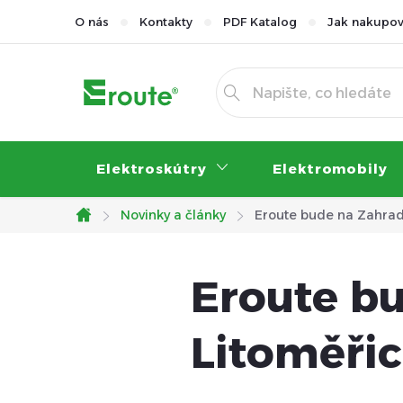
Přejít
O nás
Kontakty
PDF Katalog
Jak nakupov
na
obsah
Elektroskútry
Elektromobily
Novinky a články
Eroute bude na Zahrad
Domů
Eroute b
Litoměřic