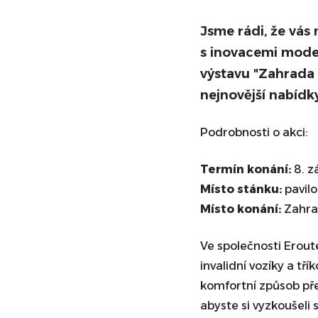
Jsme rádi, že vás
s inovacemi moder
výstavu "Zahrada 
nejnovější nabídk
Podrobnosti o akci:
Termín konání:
8. zá
Místo stánku:
pavilo
Místo konání:
Zahrad
Ve společnosti Erout
invalidní vozíky a tř
komfortní způsob pře
abyste si vyzkoušeli 