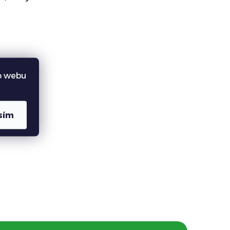
o webu
sím