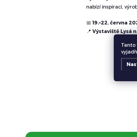
nabízí inspiraci, výr
📅
19.–22. června 20
📍
Výstaviště Lysá 
Tento 
vyjadř
Nas