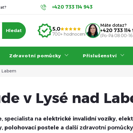
+420 733 114 943
at?
Servis a záruka
Příspěvky na invalidní vozík
Nákup
Máte dotaz?
5,0
Hledat
+420 733 114
700+ hodnocení
(Po-Pá 08:00-16
Zdravotní pomůcky
Příslušenství
d Labem
ude v Lysé nad La
e
, specialista na
elektrické invalidní vozíky
,
elek
y
,
polohovací postele
a další zdravotní pomůcky