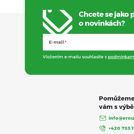
Chcete se jako 
Z
o novinkách?
á
E-mail
p
Vložením e-mailu souhlasíte s
podmínkami
a
t
í
info
@
erou
+420 733 1