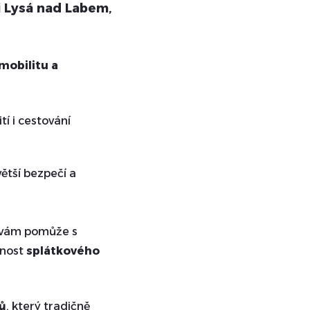
i Lysá nad Labem
,
mobilitu a
í i cestování
ětší bezpečí a
 vám pomůže s
žnost
splátkového
rů
, který tradičně