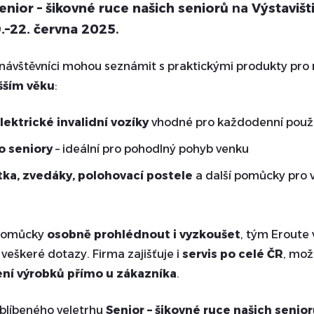
enior – šikovné ruce našich seniorů
na
Výstavišt
9.–22. června 2025
.
 návštěvníci mohou seznámit s praktickými produkty pro
šším věku
:
lektrické invalidní vozíky
vhodné pro každodenní použit
o seniory
– ideální pro pohodlný pohyb venku
ka, zvedáky, polohovací postele
a další pomůcky pro v
 pomůcky
osobně prohlédnout i vyzkoušet
, tým Eroute
veškeré dotazy. Firma zajišťuje i
servis po celé ČR
, mo
ní výrobků přímo u zákazníka
.
oblíbeného veletrhu
Senior – šikovné ruce našich senio