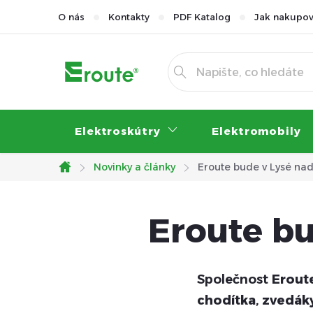
Přejít
O nás
Kontakty
PDF Katalog
Jak nakupov
na
obsah
Elektroskútry
Elektromobily
Novinky a články
Eroute bude v Lysé na
Domů
Eroute b
Společnost
Erout
chodítka
,
zvedák