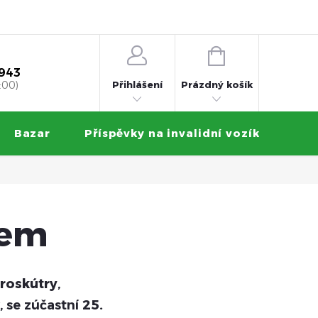
 na splátky
Obchodní podmínky
Ochrana osobních údajů
NÁKUPNÍ
KOŠÍK
 943
Přihlášení
:00)
Prázdný košík
Bazar
Příspěvky na invalidní vozík
Zku
bem
troskútry
,
, se zúčastní
25.